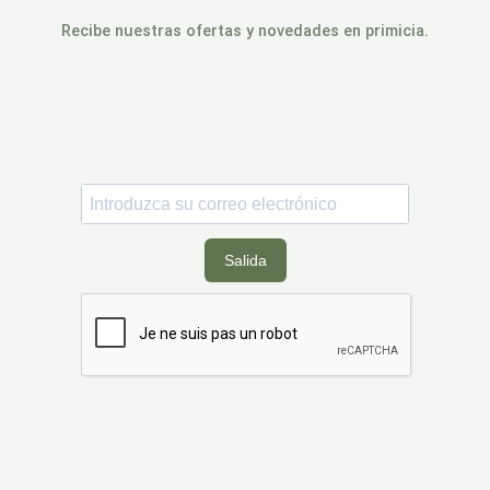
Recibe nuestras ofertas y novedades en primicia.
Inscrivez-vous pour être parmi les premiers à bénéficier des nouveaux
lancements de produits, de promotions, des dossards à gagner, de
5% de réduction
sur votre première commande et de biens d’autres
surprises.
Salida