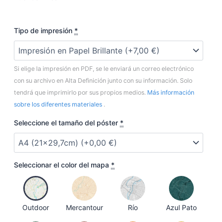
Maratón
Tipo de impresión
*
de
Buenos
Aires
Si elige la impresión en PDF, se le enviará un correo electrónico
cantidad
con su archivo en Alta Definición junto con su información. Solo
tendrá que imprimirlo por sus propios medios.
Más información
sobre los diferentes materiales
.
Seleccione el tamaño del póster
*
Seleccionar el color del mapa
*
Outdoor
Mercantour
Río
Azul Pato