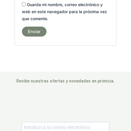
Guarda mi nombre, correo electrónico y
web en este navegador para la próxima vez
que comente.
Recibe nuestras ofertas y novedades en primicia.
Inscrivez-vous pour être parmi les premiers à bénéficier des
nouveaux lancements de produits, de promotions, des dossards à
gagner, de
5% de réduction
sur votre première commande et de
biens d’autres surprises.