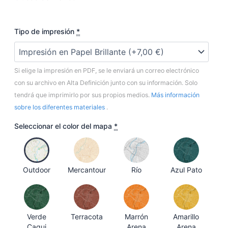
Maratón
Tipo de impresión
*
de
Ciudad
de
Si elige la impresión en PDF, se le enviará un correo electrónico
México
cantidad
con su archivo en Alta Definición junto con su información. Solo
tendrá que imprimirlo por sus propios medios.
Más información
sobre los diferentes materiales
.
Seleccionar el color del mapa
*
Outdoor
Mercantour
Río
Azul Pato
Verde
Terracota
Marrón
Amarillo
Caqui
Arena
Arena