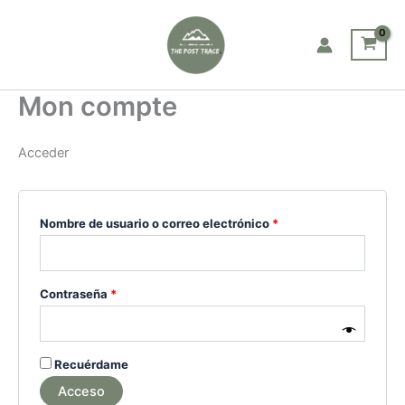
Ir
Obligatorio
Obligatorio
Obligatorio
al
contenido
Mon compte
Acceder
Nombre de usuario o correo electrónico
*
Contraseña
*
Recuérdame
Acceso