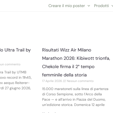
Creare il mio poster
Prodotti
o Ultra Trail by
Risultati Wizz Air Milano
Marathon 2026: Kibiwott trionfa,
sun commento
Chekole firma il 2° tempo
tra Trail by UTMB
femminile della storia
vo record in 11h45,
17 Aprile 2026
Nessun commento
ex aequo Reiterer-
rdì 27 giugno 2026,
15.000 maratoneti sulla linea di partenza
di Corso Sempione, sotto l’Arco della
Pace — e all’arrivo in Piazza del Duomo,
un’edizione storica. Domenica 12 aprile