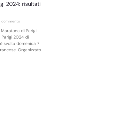
i 2024: risultati
n commento
e Maratona di Parigi
Parigi 2024 di
 è svolta domenica 7
 francese. Organizzato