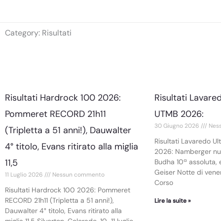
Vai
al
Category: Risultati
contenuto
Risultati Hardrock 100 2026:
Risultati Lavared
Pommeret RECORD 21h11
UTMB 2026:
30 Giugno 2026
Nes
(Tripletta a 51 anni!), Dauwalter
Risultati Lavaredo Ul
4° titolo, Evans ritirato alla miglia
2026: Namberger nuo
11,5
Budha 10ª assoluta, 
Geiser Notte di vene
11 Luglio 2026
Nessun commento
Corso
Risultati Hardrock 100 2026: Pommeret
RECORD 21h11 (Tripletta a 51 anni!),
Lire la suite »
Dauwalter 4° titolo, Evans ritirato alla