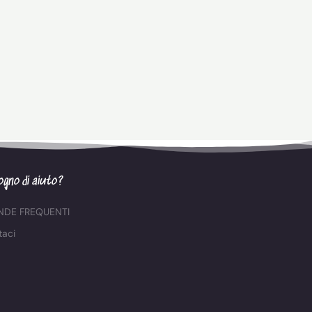
ogno di aiuto?
DE FREQUENTI
taci