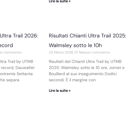
Lire la suite »
 Ultra Trail 2026:
Risultati Chianti Ultra Trail 2025:
record
Walmsley sotto le 10h
un commento
23 Marzo 2026
Nessun commento
Ultra Trail by UTMB
Risultati del Chianti Ultra Trail by UTMB
l record, Dauwalter
2025: Walmsley sotto le 10 ore, Jornet e
n extremis Settanta
Bouillard al suo inseguimento Dodici
 che separa
secondi. È il margine con
Lire la suite »