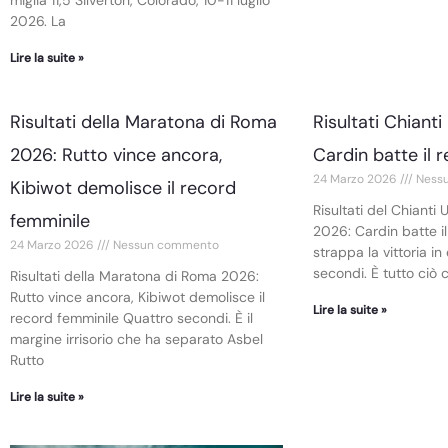
miglia 11,5 Silverton, Colorado, 10-11 luglio
2026. La
Lire la suite »
Risultati della Maratona di Roma
Risultati Chianti
2026: Rutto vince ancora,
Cardin batte il 
24 Marzo 2026
Ness
Kibiwot demolisce il record
Risultati del Chianti 
femminile
2026: Cardin batte i
24 Marzo 2026
Nessun commento
strappa la vittoria i
secondi. È tutto ciò
Risultati della Maratona di Roma 2026:
Rutto vince ancora, Kibiwot demolisce il
Lire la suite »
record femminile Quattro secondi. È il
margine irrisorio che ha separato Asbel
Rutto
Lire la suite »