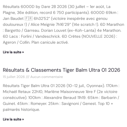
Résultats 6000D by Dare 2B 2026 (30 juillet – 1er août, La
Plagne, 36e édition, record 6 750 participants). 6000D 69km :
Jan Baudet 🇫🇷 6h32’52” (victoire inespérée avec genou
douloureux !) / Alice Meignie 7h16’29” (14e scratch !). 6D Marathon
: Bargetto / Garreau. Dorian Louvet (ex-Koh-Lanta) 4e Marathon.
6D Lacs : Forlini / Vandeschrick. 6D Crêtes (NOUVELLE 2026) :
Ageron / Collin. Plan canicule activé.
Lire la suite »
Résultats & Classements Tiger Balm Ultra 01 2026
15 juillet 2026
Aucun commentaire
Résultats Tiger Balm Ultra 01 2026 (10-12 juil., Oyonnax). 170km :
Michaël Retaux 22h10, Marlène Maisonneuve 1ère F (2e victoire
consécutive). 100km : Alexandre Beraud 11h19. 65km : Barbarin /
Guinet. 45km : Romeyer. 25km : Savignoni / Genest. Top 10 +
palmarès historique.
Lire la suite »