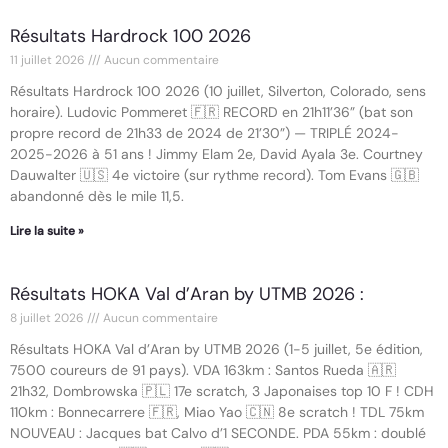
Résultats Hardrock 100 2026
11 juillet 2026
Aucun commentaire
Résultats Hardrock 100 2026 (10 juillet, Silverton, Colorado, sens
horaire). Ludovic Pommeret 🇫🇷 RECORD en 21h11’36” (bat son
propre record de 21h33 de 2024 de 21’30”) — TRIPLÉ 2024-
2025-2026 à 51 ans ! Jimmy Elam 2e, David Ayala 3e. Courtney
Dauwalter 🇺🇸 4e victoire (sur rythme record). Tom Evans 🇬🇧
abandonné dès le mile 11,5.
Lire la suite »
Résultats HOKA Val d’Aran by UTMB 2026 :
8 juillet 2026
Aucun commentaire
Résultats HOKA Val d’Aran by UTMB 2026 (1-5 juillet, 5e édition,
7500 coureurs de 91 pays). VDA 163km : Santos Rueda 🇦🇷
21h32, Dombrowska 🇵🇱 17e scratch, 3 Japonaises top 10 F ! CDH
110km : Bonnecarrere 🇫🇷, Miao Yao 🇨🇳 8e scratch ! TDL 75km
NOUVEAU : Jacques bat Calvo d’1 SECONDE. PDA 55km : doublé