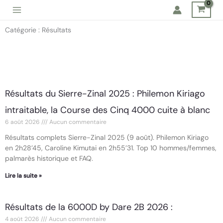
Aller
au
Catégorie : Résultats
contenu
Page
Page
Page
Page
Page
Résultats du Sierre-Zinal 2025 : Philemon Kiriago
intraitable, la Course des Cinq 4000 cuite à blanc
6 août 2026
Aucun commentaire
Résultats complets Sierre-Zinal 2025 (9 août). Philemon Kiriago
en 2h28’45, Caroline Kimutai en 2h55’31. Top 10 hommes/femmes,
palmarès historique et FAQ.
Lire la suite »
Résultats de la 6000D by Dare 2B 2026 :
4 août 2026
Aucun commentaire