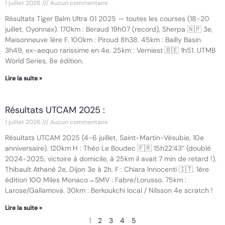
1 juillet 2026
Aucun commentaire
Résultats Tiger Balm Ultra 01 2025 — toutes les courses (18-20
juillet, Oyonnax). 170km : Beraud 19h07 (record), Sherpa 🇳🇵 3e,
Maisonneuve 1ère F. 100km : Piroud 8h38. 45km : Bailly Basin
3h49, ex-aequo rarissime en 4e. 25km : Verniest 🇧🇪 1h51. UTMB
World Series, 8e édition.
Lire la suite »
Résultats UTCAM 2025 :
1 juillet 2026
Aucun commentaire
Résultats UTCAM 2025 (4-6 juillet, Saint-Martin-Vésubie, 10e
anniversaire). 120km H : Théo Le Boudec 🇫🇷 15h22’43” (doublé
2024-2025, victoire à domicile, à 25km il avait 7 min de retard !).
Thibault Athané 2e, Dijon 3e à 2h. F : Chiara Innocenti 🇮🇹. 1ère
édition 100 Miles Monaco→SMV : Fabre/Lorusso. 75km :
Larose/Gallamova. 30km : Berkoukchi local / Nilsson 4e scratch !
Lire la suite »
1
2
3
4
5