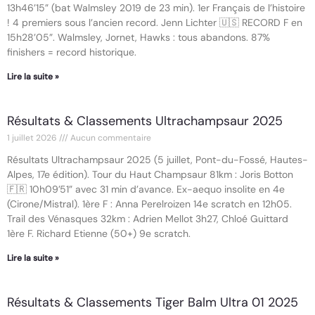
13h46’15” (bat Walmsley 2019 de 23 min). 1er Français de l’histoire
! 4 premiers sous l’ancien record. Jenn Lichter 🇺🇸 RECORD F en
15h28’05”. Walmsley, Jornet, Hawks : tous abandons. 87%
finishers = record historique.
Lire la suite »
Résultats & Classements Ultrachampsaur 2025
1 juillet 2026
Aucun commentaire
Résultats Ultrachampsaur 2025 (5 juillet, Pont-du-Fossé, Hautes-
Alpes, 17e édition). Tour du Haut Champsaur 81km : Joris Botton
🇫🇷 10h09’51” avec 31 min d’avance. Ex-aequo insolite en 4e
(Cirone/Mistral). 1ère F : Anna Perelroizen 14e scratch en 12h05.
Trail des Vénasques 32km : Adrien Mellot 3h27, Chloé Guittard
1ère F. Richard Etienne (50+) 9e scratch.
Lire la suite »
Résultats & Classements Tiger Balm Ultra 01 2025