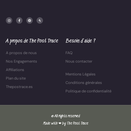
I
F
P
S
n
a
i
t
s
c
n
r
t
e
t
a
a
b
e
v
g
o
r
a
r
o
e
a
k
s
m
-
t
f
A propos de The Post Trace
Besoin d'aide ?
A propos de nous
FAQ
Nos Engagements
Nous contacter
Affiliations
Mentions Légales
Plan du site
Conditions générales
Thepostrace.es
Politique de confidentialité
© All rights reserved
Made with ❤ by The Post Trace