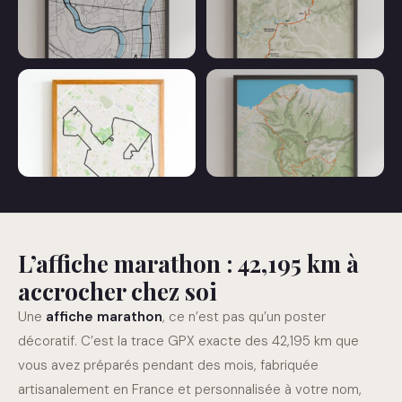
Affiche 10 km
Affiche 100 km
L’affiche marathon : 42,195 km à
Affiche Semi Marathon
Affiche Trail
accrocher chez soi
Une
affiche marathon
, ce n’est pas qu’un poster
décoratif. C’est la trace GPX exacte des 42,195 km que
vous avez préparés pendant des mois, fabriquée
artisanalement en France et personnalisée à votre nom,