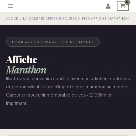
Aller
au
ACCUEIL
›
LA GALERIE
›
AFFICHE COURSE À PIED
›
AFFICHE MARATHON
contenu
FABRIQUÉ EN FRANCE · PAPIER RECYCLÉ
Affiche
Marathon
Illustrez vos souvenirs sportifs avec nos affiches modernes
et personnalisables de n’importe quel marathon au monde.
Garder un souvenir mémorable de vos 42,195km en
imprimant…