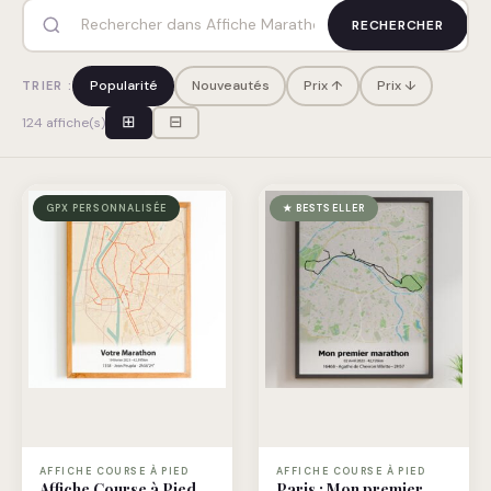
RECHERCHER
Popularité
Nouveautés
Prix ↑
Prix ↓
TRIER :
⊞
⊟
124 affiche(s)
GPX PERSONNALISÉE
★ BESTSELLER
AFFICHE COURSE À PIED
AFFICHE COURSE À PIED
Affiche Course à Pied
Paris : Mon premier