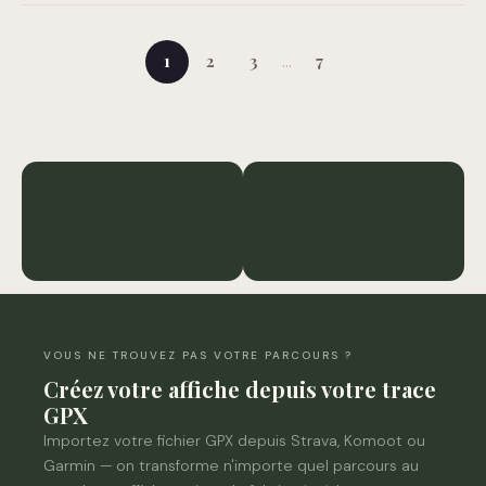
…
1
2
3
7
Marathon de Biarritz
Marathon de la Loire
3 affiches
8 affiches
VOUS NE TROUVEZ PAS VOTRE PARCOURS ?
Créez votre affiche depuis votre trace
GPX
Importez votre fichier GPX depuis Strava, Komoot ou
Garmin — on transforme n'importe quel parcours au