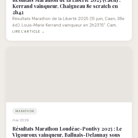
Kerrand vainqueur, Chaigneau 8e scratch en
2h42
Résultats Marathon de la Liberté 2025 (15 juin, Caen, 38e
éd.). Louis-Marie Kerrand vainqueur en 2h23’15”. Cam…
LIRE L'ARTICLE →
MARATHON
mai 2026
Résultats Marathon Loudéac-Pontivy 2025 : Le
Vigouroux vainqueur, Balluais-Delaunay sous