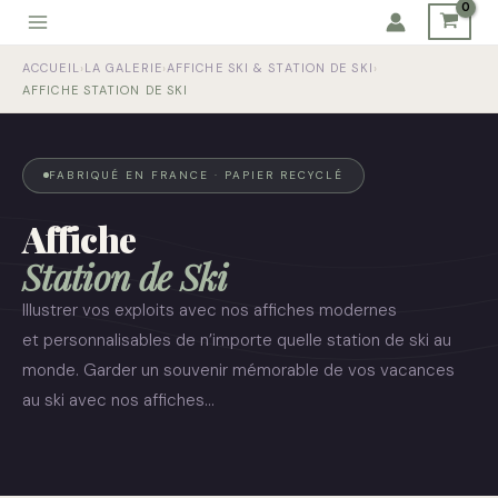
Aller
au
ACCUEIL
›
LA GALERIE
›
AFFICHE SKI & STATION DE SKI
›
contenu
AFFICHE STATION DE SKI
FABRIQUÉ EN FRANCE · PAPIER RECYCLÉ
Affiche
Station de Ski
Illustrer vos exploits avec nos affiches modernes
et personnalisables de n’importe quelle station de ski au
monde. Garder un souvenir mémorable de vos vacances
au ski avec nos affiches…