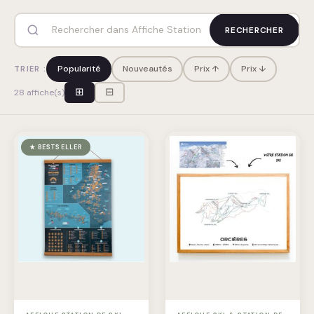
RECHERCHER
Popularité
Nouveautés
Prix ↑
Prix ↓
TRIER :
⊞
⊟
28 affiche(s)
★ BESTSELLER