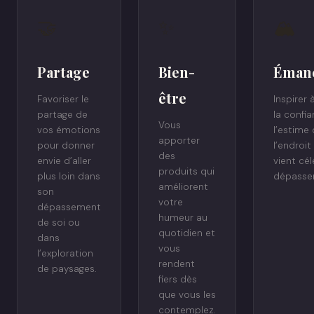
🤝
✨
🏔
Partage
Bien-
Émanc
être
Favoriser le
Inspirer 
partage de
la confi
Vous
vos émotions
l’estime 
apporter
pour donner
l’endroi
des
envie d’aller
vient cé
produits qui
plus loin dans
dépasse
améliorent
son
votre
dépassement
humeur au
de soi ou
quotidien et
dans
vous
l’exploration
rendent
de paysages.
fiers dès
que vous les
contemplez.