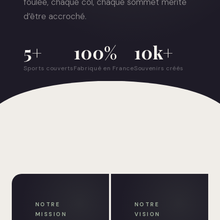
foulée, chaque col, chaque sommet mérite
d’être accroché.
5+
100%
10k+
Sports couverts
Fabriqué en France
Souvenirs créés
NOTRE
NOTRE
MISSION
VISION