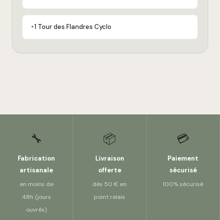
1 Tour des Flandres Cyclo
🔧
📦
💳
Fabrication
Livraison
Paiement
artisanale
offerte
sécurisé
en moins de
dès 50 € en
100% sécurisé
48h (jours
point relais
ouvrés)