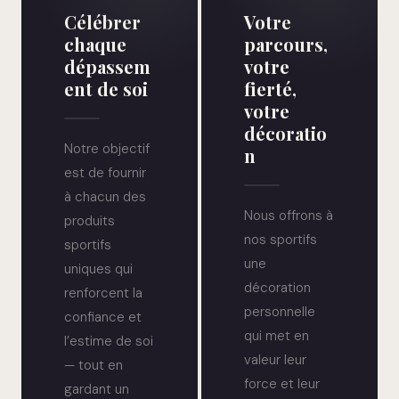
Célébrer
Votre
chaque
parcours,
dépassem
votre
ent de soi
fierté,
votre
décoratio
Notre objectif
n
est de fournir
à chacun des
Nous offrons à
produits
nos sportifs
sportifs
une
uniques qui
décoration
renforcent la
personnelle
confiance et
qui met en
l’estime de soi
valeur leur
— tout en
force et leur
gardant un