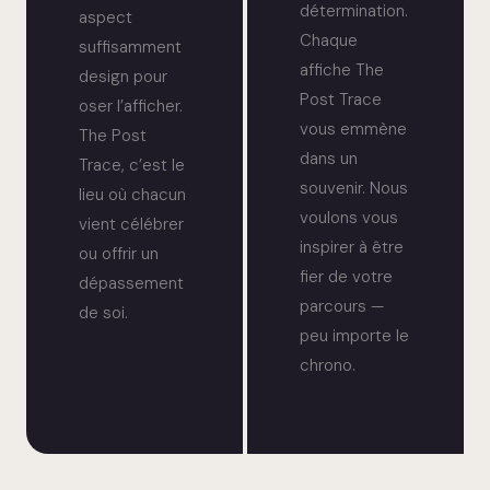
détermination.
aspect
Chaque
suffisamment
affiche The
design pour
Post Trace
oser l’afficher.
vous emmène
The Post
dans un
Trace, c’est le
souvenir. Nous
lieu où chacun
voulons vous
vient célébrer
inspirer à être
ou offrir un
fier de votre
dépassement
parcours —
de soi.
peu importe le
chrono.