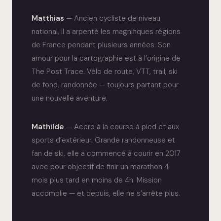
Matthias
— Ancien cycliste de niveau
national, il a arpenté les magnifiques régions
de France pendant plusieurs années. Son
amour pour la cartographie est à l’origine de
The Post Trace. Vélo de route, VTT, trail, ski
de fond, randonnée — toujours partant pour
une nouvelle aventure.
Mathilde
— Accro à la course à pied et aux
sports d’extérieur. Grande randonneuse et
fan de ski, elle a commencé à courir en 2017
avec pour objectif de finir un marathon 4
mois plus tard en moins de 4h. Mission
accomplie — et depuis, elle ne s’arrête plus.