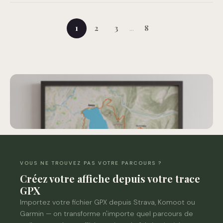
…
1
2
3
8
VOUS NE TROUVEZ PAS VOTRE PARCOURS ?
Créez votre affiche depuis votre trace
GPX
Importez votre fichier GPX depuis Strava, Komoot ou
Garmin — on transforme n'importe quel parcours de