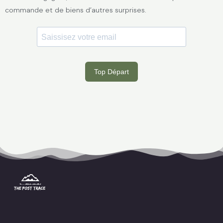
commande et de biens d’autres surprises.
I
F
P
S
n
a
i
t