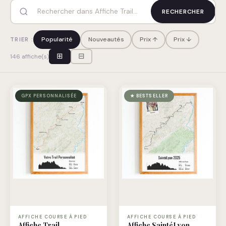
RECHERCHER
Popularité
Nouveautés
Prix ↑
Prix ↓
TRIER :
⊞
⊟
146 affiche(s)
GPX PERSONNALISÉE
★ BESTSELLER
AFFICHE COURSE À PIED
AFFICHE COURSE À PIED
Affiche Trail
Affiche SaintéLyon