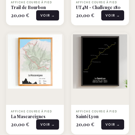
AFFICHE COURSE À PIED
AFFICHE COURSE À PIED
Trail de Bourbon
UT4M - Challenge 180
20,00 €
20,00 €
VOIR →
VOIR →
AFFICHE COURSE À PIED
AFFICHE COURSE À PIED
La Mascareignes
SaintéLyon
20,00 €
20,00 €
VOIR →
VOIR →