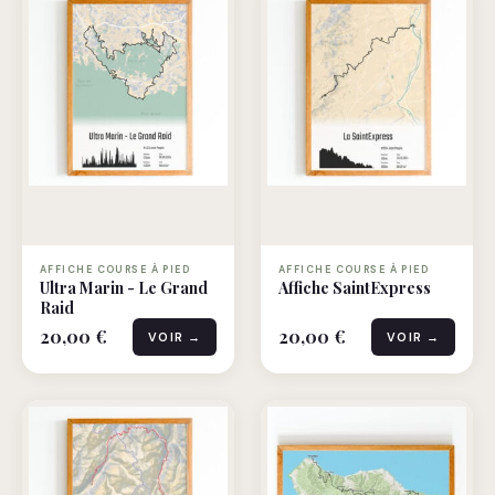
AFFICHE COURSE À PIED
AFFICHE COURSE À PIED
Ultra Marin - Le Grand
Affiche SaintExpress
Raid
20,00 €
20,00 €
VOIR →
VOIR →