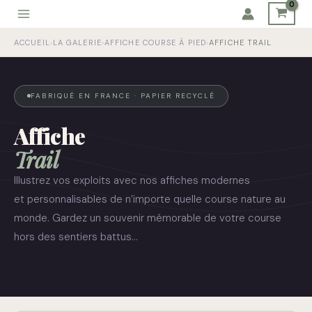
Aller
au
ACCUEIL
›
LA GALERIE
›
AFFICHE COURSE À PIED
›
AFFICHE TRAIL
contenu
FABRIQUÉ EN FRANCE · PAPIER RECYCLÉ
Affiche
Trail
Illustrez vos exploits avec nos affiches modernes
et personnalisables de n’importe quelle course nature au
monde. Gardez un souvenir mémorable de votre course
hors des sentiers battus…