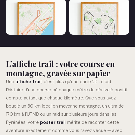
Affiche 10 km
Affiche 100 km
L’affiche trail : votre course en
Affiche Marathon
Affiche Semi Marathon
montagne, gravée sur papier
Une
affiche trail
, c’est plus qu’une carte 2D : c’est
l’histoire d’une course où chaque mètre de dénivelé positif
compte autant que chaque kilomètre. Que vous ayez
bouclé un 30 km local en moyenne montagne, un ultra de
170 km à l’UTMB ou un raid sur plusieurs jours dans les
Pyrénées, votre
poster trail
mérite de raconter cette
aventure exactement comme vous l’avez vécue — avec