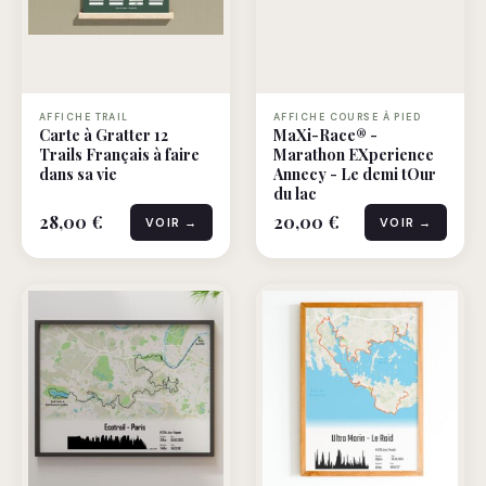
AFFICHE TRAIL
AFFICHE COURSE À PIED
Carte à Gratter 12
MaXi-Race® -
Trails Français à faire
Marathon EXperience
dans sa vie
Annecy - Le demi tOur
du lac
28,00 €
20,00 €
VOIR →
VOIR →