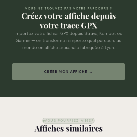
VOUS NE TROUVEZ PAS VOTRE PARCOURS ?
Créez votre affiche depuis
votre trace GPX
Importez votre fichier GPX depuis Strava, Komoot ou
Garmin — on transforme n'importe quel parcours au
monde en affiche artisanale fabriquée à Lyon.
CRÉER MON AFFICHE →
VOUS POURRIEZ AIMER
Affiches similaires