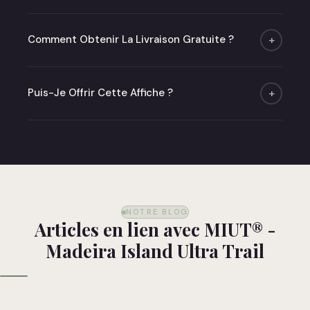
Moins de 48h (jours ouvrés) puis 2 à 6 jours de
livraison.
Comment Obtenir La Livraison Gratuite ?
+
Offerte dès 50 € en point relais en France
métropolitaine.
Puis-Je Offrir Cette Affiche ?
+
Absolument ! Optez pour notre carte cadeau ou
commandez directement — nous livrons dans un
emballage soigné prêt à offrir.
NOTRE BLOG
Articles en lien avec MIUT® -
Madeira Island Ultra Trail