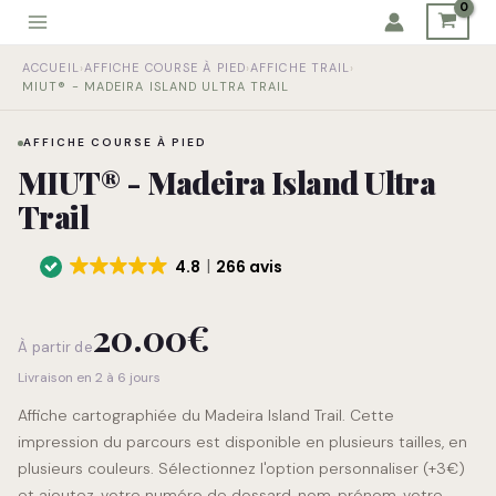
Aller
au
quantité
contenu
ACCUEIL
›
AFFICHE COURSE À PIED
›
AFFICHE TRAIL
›
de
MIUT® - MADEIRA ISLAND ULTRA TRAIL
MIUT®
-
AFFICHE COURSE À PIED
Madeira
MIUT® - Madeira Island Ultra
Island
Ultra
Trail
Trail
4.8
266 avis
20.00
€
À partir de
Livraison en 2 à 6 jours
Affiche cartographiée du Madeira Island Trail. Cette
impression du parcours est disponible en plusieurs tailles, en
plusieurs couleurs. Sélectionnez l'option personnaliser (+3€)
et ajoutez, votre numéro de dossard, nom, prénom, votre