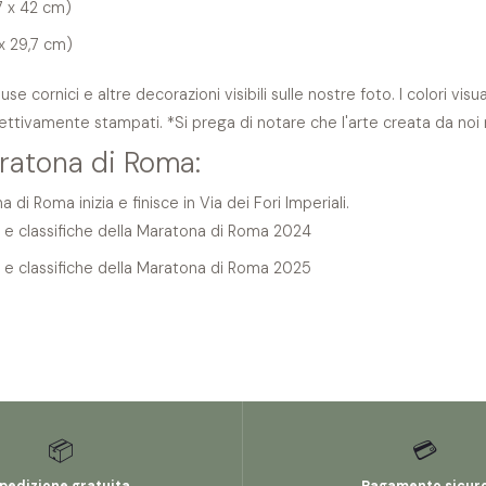
7 x 42 cm)
 x 29,7 cm)
se cornici e altre decorazioni visibili sulle nostre foto. I colori v
fettivamente stampati. *Si prega di notare che l'arte creata da noi n
ratona di Roma:
 di Roma inizia e finisce in Via dei Fori Imperiali.
ti e classifiche della Maratona di Roma 2024
ti e classifiche della Maratona di Roma 2025
📦
💳
pedizione gratuita
Pagamento sicur