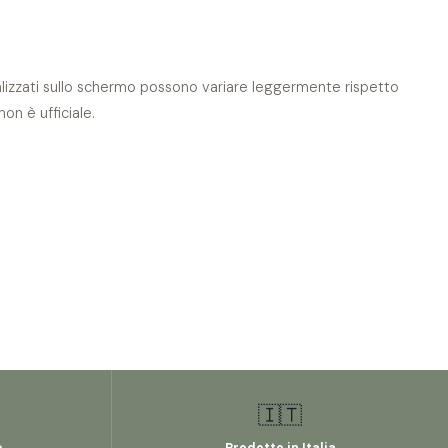
isualizzati sullo schermo possono variare leggermente rispetto
on è ufficiale.
🇮🇹
o
Prodotto in Italia