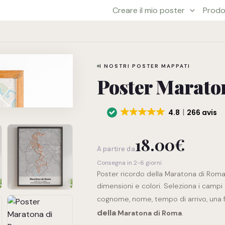
Creare il mio poster
Prodo
Poster
Maratona
di
Roma
I NOSTRI POSTER MAPPATI
quantità
Poster Marato
4.8
266 avis
18.00
€
A partire da
Consegna in 2-6 giorni
Poster ricordo della Maratona di Roma
dimensioni e colori. Seleziona i campi 
cognome, nome, tempo di arrivo, una f
della
Maratona di Roma
.