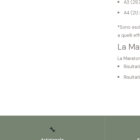
A3 (29,
A4 (21,1
*Sono esclu
a quelli ef
La Ma
La Maratona
Risulta
Risulta
🔧
Artigianale
S