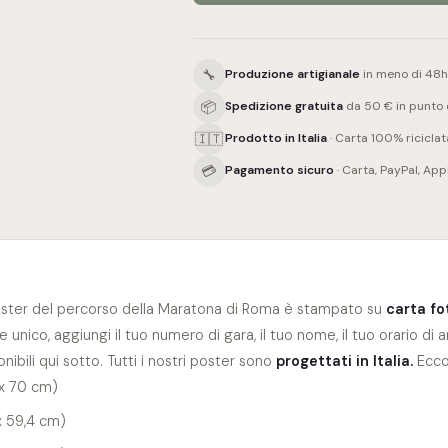
🔧
Produzione artigianale
in meno di 48h (
📦
Spedizione gratuita
da 50 € in punto d
🇮🇹
Prodotto in Italia
· Carta 100% riciclat
💳
Pagamento sicuro
· Carta, PayPal, App
ster
del percorso della Maratona
di Roma è stampato su
carta fo
 unico, aggiungi il tuo numero di gara, il tuo nome, il tuo orario di a
nibili qui sotto. Tutti i nostri poster sono
progettati in Italia.
Ecco 
x 70 cm)
x 59,4 cm)