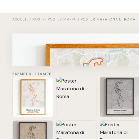
Vai
al
contenuto
ACCUEIL
›
I NOSTRI POSTER MAPPATI
›
POSTER MARATONA DI ROMA
Maratona di Roma
22 marzo 2026 - 42,195 km
#1234 Eddi Ficile - 3h38'42''
ESEMPI DI STAMPE