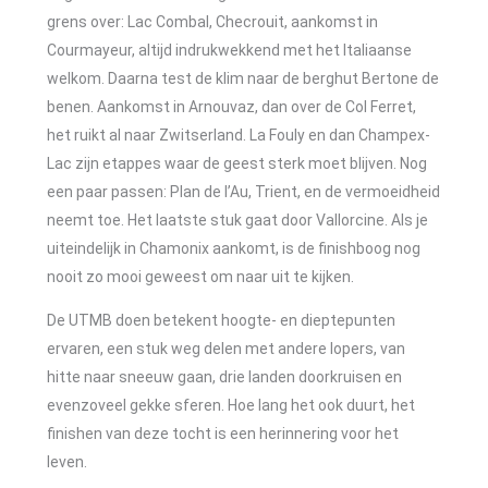
grens over: Lac Combal, Checrouit, aankomst in
Courmayeur, altijd indrukwekkend met het Italiaanse
welkom. Daarna test de klim naar de berghut Bertone de
benen. Aankomst in Arnouvaz, dan over de Col Ferret,
het ruikt al naar Zwitserland. La Fouly en dan Champex-
Lac zijn etappes waar de geest sterk moet blijven. Nog
een paar passen: Plan de l’Au, Trient, en de vermoeidheid
neemt toe. Het laatste stuk gaat door Vallorcine. Als je
uiteindelijk in Chamonix aankomt, is de finishboog nog
nooit zo mooi geweest om naar uit te kijken.
De UTMB doen betekent hoogte- en dieptepunten
ervaren, een stuk weg delen met andere lopers, van
hitte naar sneeuw gaan, drie landen doorkruisen en
evenzoveel gekke sferen. Hoe lang het ook duurt, het
finishen van deze tocht is een herinnering voor het
leven.