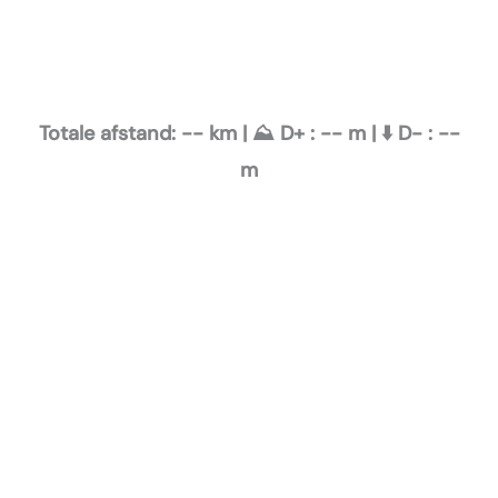
Totale afstand:
--
km | ⛰️ D+ :
--
m | ⬇️ D- :
--
m