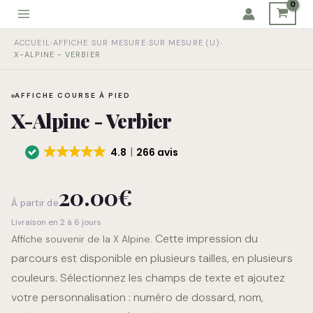
Aller
au
quantité
contenu
ACCUEIL
›
AFFICHE SUR MESURE
›
SUR MESURE (U)
›
de
X-ALPINE - VERBIER
X-
Alpine
-
AFFICHE COURSE À PIED
Verbier
X-Alpine - Verbier
4.8
266 avis
20.00
€
À partir de
Livraison en 2 à 6 jours
Cette impression du
Affiche souvenir de la X Alpine.
parcours est disponible en plusieurs tailles, en plusieurs
couleurs. Sélectionnez les champs de texte et ajoutez
votre personnalisation : numéro de dossard, nom,