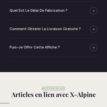
Quatre formats : A4, A3, A2 et 50×70 cm. Poster
seul ou avec cadre chêne ou noir mat.
Quel Est Le Délai De Fabrication ?
+
Moins de 48h (jours ouvrés) puis 2 à 6 jours de
livraison.
Comment Obtenir La Livraison Gratuite ?
+
Offerte dès 50 € en point relais en France
métropolitaine.
Puis-Je Offrir Cette Affiche ?
+
Absolument ! Optez pour notre carte cadeau ou
commandez directement — nous livrons dans un
emballage soigné prêt à offrir.
NOTRE BLOG
Articles en lien avec X-Alpine