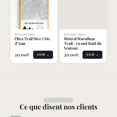
AFFICHE TRAIL
AFFICHE TRAIL
Ultra Trail Nice Côte
Mistral Marathon
d’Azur
Trail - Grand Raid du
Ventoux
20.00
€
20.00
€
VOIR →
VOIR →
TÉMOIGNAGES
Ce que disent nos clients