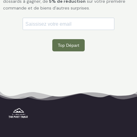
dossards à gagner, de
5% de réduction
sur votre première
commande et de biens d’autres surprises.
I
F
P
S