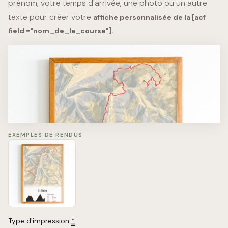
prénom, votre temps d'arrivée, une photo ou un autre
texte pour créer votre
affiche personnalisée de la [acf
field ="nom_de_la_course"].
X-Alpine
#4123 Jean Peuplu
Distance
Date
140km
11.07.2025
Elevation
Time
9300m
14h54'08''
EXEMPLES DE RENDUS
Type d'impression
*