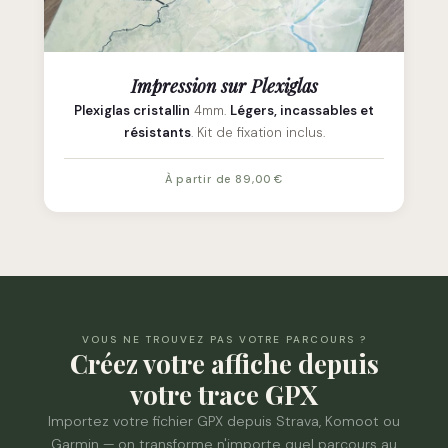
Impression sur Plexiglas
Plexiglas cristallin
4mm.
Légers, incassables et
résistants
. Kit de fixation inclus.
À partir de 89,00 €
VOUS NE TROUVEZ PAS VOTRE PARCOURS ?
Créez votre affiche depuis
votre trace GPX
Importez votre fichier GPX depuis Strava, Komoot ou
Garmin — on transforme n'importe quel parcours au