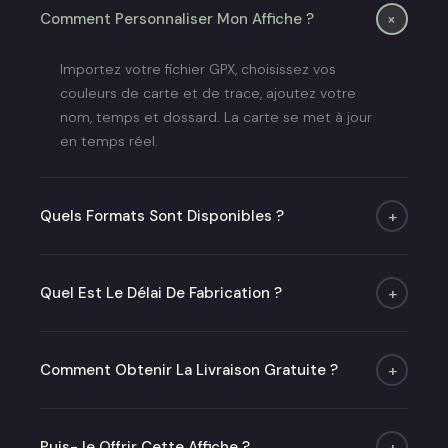
+
Comment Personnaliser Mon Affiche ?
Importez votre fichier GPX, choisissez vos
couleurs de carte et de trace, ajoutez votre
nom, temps et dossard. La carte se met à jour
en temps réel.
Quels Formats Sont Disponibles ?
+
Quatre formats : A4, A3, A2 et 50×70 cm. Poster
seul ou avec cadre chêne ou noir mat.
Quel Est Le Délai De Fabrication ?
+
Moins de 48h (jours ouvrés) puis 2 à 6 jours de
livraison.
Comment Obtenir La Livraison Gratuite ?
+
Offerte dès 50 € en point relais en France
métropolitaine.
Puis-Je Offrir Cette Affiche ?
+