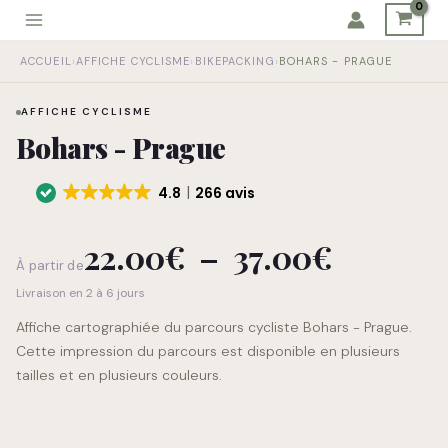
Aller
au
quantité
Plage
contenu
ACCUEIL
›
AFFICHE CYCLISME
›
BIKEPACKING
›
BOHARS - PRAGUE
de
Bohars
de
AFFICHE CYCLISME
-
Bohars - Prague
Prague
prix :
4.8
266 avis
22.00€
22.00
€
–
37.00
€
à
À partir de
Livraison en 2 à 6 jours
37.00€
Affiche cartographiée du parcours cycliste Bohars - Prague.
Cette impression du parcours est disponible en plusieurs
tailles et en plusieurs couleurs.