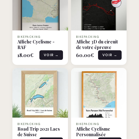
BIKEPACKING
BIKEPACKING
Affiche Cyclisme -
Affiche 3D du circuit
RAF
de votre épreuve
18.00
€
60.00
€
VOIR →
VOIR →
BIKEPACKING
BIKEPACKING
Road Trip 2021 Lacs
Affiche Cyclisme
de Suisse
Personnalisée