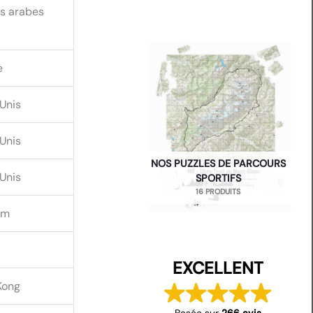
s arabes
e
Unis
Unis
NOS PUZZLES DE PARCOURS
Unis
SPORTIFS
16 PRODUITS
am
EXCELLENT
Kong
Basée sur
266 avis