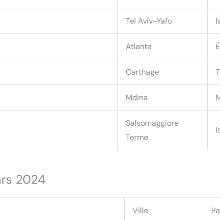
Tel Aviv-Yafo
I
Atlanta
É
Carthage
T
Mdina
M
Salsomaggiore
I
Terme
ars 2024
Ville
Pa