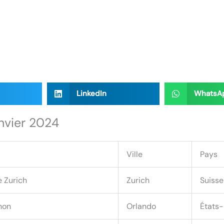
LinkedIn
WhatsA
nvier 2024
Ville
Pays
 Zurich
Zurich
Suisse
hon
Orlando
États-