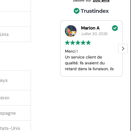
Marion A
Marie
Unis
Juillet 30, 2026
Juillet 28, 2026
Merci !
Le chemin d'Oléron
Un service client de
Tout. C'est simple à utilis
qualité. Ils avaient du
, le personnel est très
retard dans la livraison, ils
réactif et à l'écoute pour
m’ont prevenu et ont fait
les modifications. C'est
ays
le nécessaire pour que
mon 3 ème achat, je
mon achat arrive dans les
recommande les yeux
temps.
fermés
énin
C’etait un cadeau, ma
meilleure amie a adoré et
a trouvé l’affiche de super
spagne
qualité.
tats-Unis