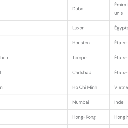
Émirat
Dubai
unis
Luxor
Égypt
Houston
États-
thon
Tempe
États-
f
Carlsbad
États-
on
Ho Chi Minh
Vietn
Mumbai
Inde
Hong-Kong
Hong 