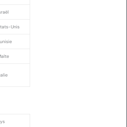
sraël
tats-Unis
unisie
alte
talie
ys