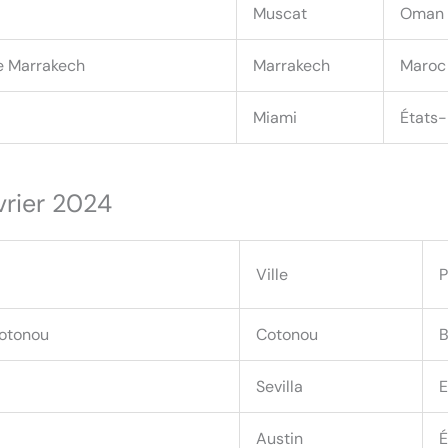
Muscat
Oman
e Marrakech
Marrakech
Maroc
Miami
États-
vrier 2024
Ville
P
Cotonou
Cotonou
B
Sevilla
E
Austin
É