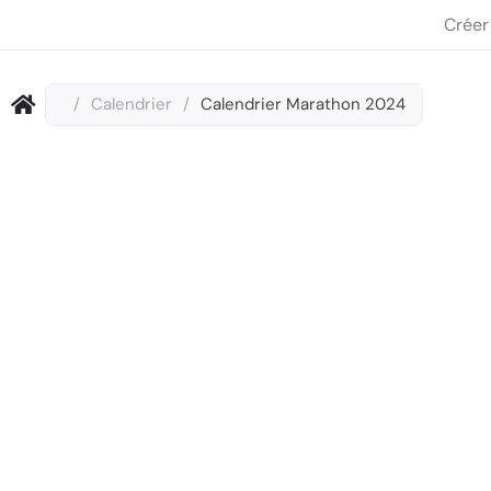
Aller
Créer
au
contenu
/
Calendrier
/
Calendrier Marathon 2024
Calendr