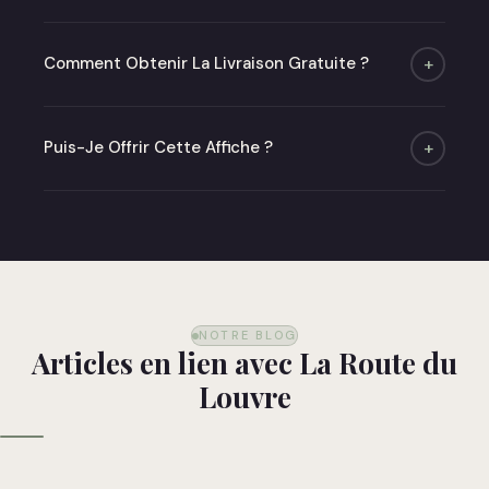
Moins de 48h (jours ouvrés) puis 2 à 6 jours de
livraison.
Comment Obtenir La Livraison Gratuite ?
+
Offerte dès 50 € en point relais en France
métropolitaine.
Puis-Je Offrir Cette Affiche ?
+
Absolument ! Optez pour notre carte cadeau ou
commandez directement — nous livrons dans un
emballage soigné prêt à offrir.
NOTRE BLOG
Articles en lien avec La Route du
Louvre