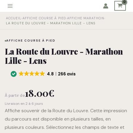
Aller
au
quantité
contenu
ACCUEIL
›
AFFICHE COURSE À PIED
›
AFFICHE MARATHON
›
de
LA ROUTE DU LOUVRE - MARATHON LILLE - LENS
La
Route
du
AFFICHE COURSE À PIED
Louvre
La Route du Louvre - Marathon
-
Lille - Lens
Marathon
Lille
4.8
266 avis
-
Lens
18.00
€
À partir de
Livraison en 2 à 6 jours
Affiche souvenir de la Route du Louvre. Cette impression
du parcours est disponible en plusieurs tailles, en
plusieurs couleurs. Sélectionnez les champs de texte et