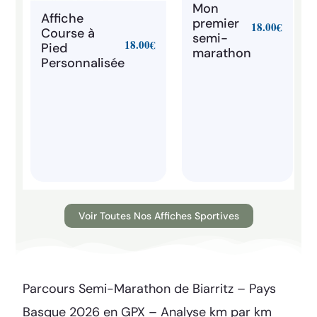
Mon
Affiche
premier
18.00
€
Course à
semi-
18.00
€
Pied
marathon
Personnalisée
Voir Toutes Nos Affiches Sportives
Parcours Semi-Marathon de Biarritz – Pays
Basque 2026 en GPX – Analyse km par km