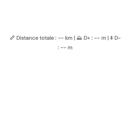
📏 Distance totale :
--
km | ⛰️ D+ :
--
m | ⬇️ D-
:
--
m