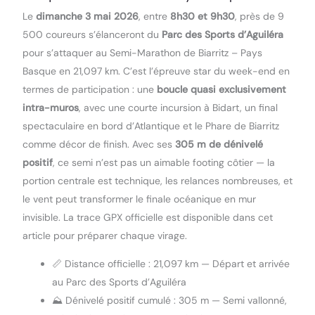
Le
dimanche 3 mai 2026
, entre
8h30 et 9h30
, près de 9
500 coureurs s’élanceront du
Parc des Sports d’Aguiléra
pour s’attaquer au Semi-Marathon de Biarritz – Pays
Basque en 21,097 km. C’est l’épreuve star du week-end en
termes de participation : une
boucle quasi exclusivement
intra-muros
, avec une courte incursion à Bidart, un final
spectaculaire en bord d’Atlantique et le Phare de Biarritz
comme décor de finish. Avec ses
305 m de dénivelé
positif
, ce semi n’est pas un aimable footing côtier — la
portion centrale est technique, les relances nombreuses, et
le vent peut transformer le finale océanique en mur
invisible. La trace GPX officielle est disponible dans cet
article pour préparer chaque virage.
📏 Distance officielle : 21,097 km — Départ et arrivée
au Parc des Sports d’Aguiléra
⛰️ Dénivelé positif cumulé : 305 m — Semi vallonné,