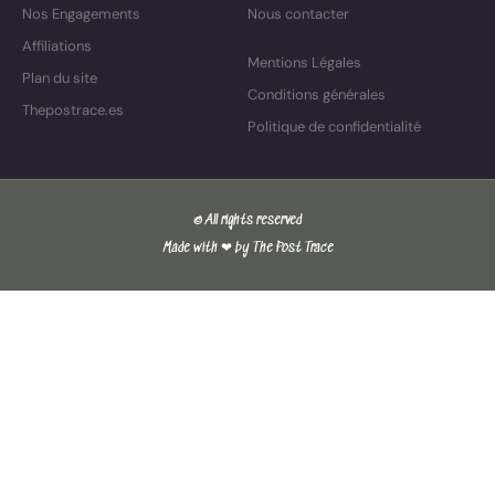
Nos Engagements
Nous contacter
Affiliations
Mentions Légales
Plan du site
Conditions générales
Thepostrace.es
Politique de confidentialité
© All rights reserved
Made with ❤ by The Post Trace