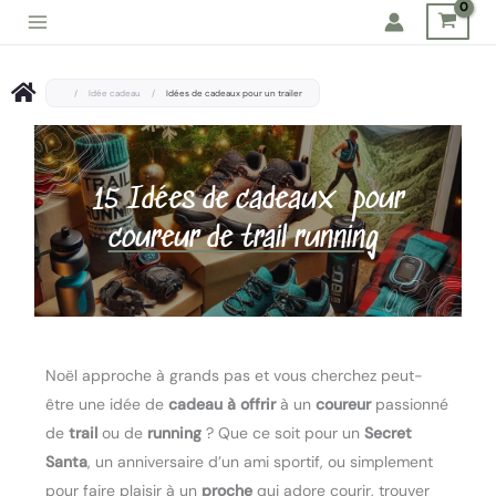
Aller
au
contenu
/
Idée cadeau
/
Idées de cadeaux pour un trailer
15 Idées de cadeaux
pour
coureur de trail running
Noël approche à grands pas et vous cherchez peut-
être une idée de
cadeau à offrir
à un
coureur
passionné
de
trail
ou de
running
? Que ce soit pour un
Secret
Santa
, un anniversaire d’un ami sportif, ou simplement
pour faire plaisir à un
proche
qui adore courir, trouver