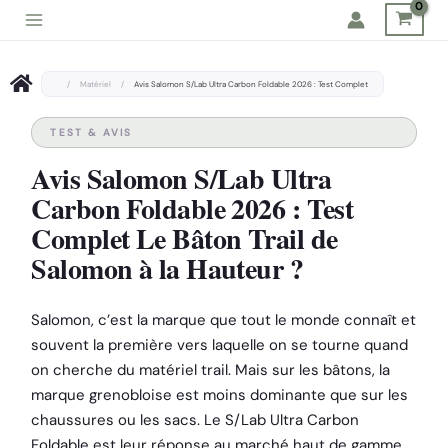
Aller
au
contenu
/
Matériel
/
Avis Salomon S/Lab Ultra Carbon Foldable 2026 : Test Complet
TEST & AVIS
Avis Salomon S/Lab Ultra
Carbon Foldable 2026 : Test
Complet Le Bâton Trail de
Salomon à la Hauteur ?
Salomon, c’est la marque que tout le monde connaît et
souvent la première vers laquelle on se tourne quand
on cherche du matériel trail. Mais sur les bâtons, la
marque grenobloise est moins dominante que sur les
chaussures ou les sacs. Le S/Lab Ultra Carbon
Foldable est leur réponse au marché haut de gamme.