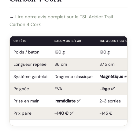
→
Lire notre avis complet sur le TSL Addict Trail
Carbon 4 Cork
CRITÈRE
SALOMON S/LAB
TSL ADDICT C4 CORK
Poids / bâton
160 g
190 g
Longueur repliée
36 cm
37,5 cm
Système gantelet
Dragonne classique
Magnétique ✅
Poignée
EVA
Liège ✅
Prise en main
Immédiate ✅
2-3 sorties
Prix paire
~140 € ✅
~145 €