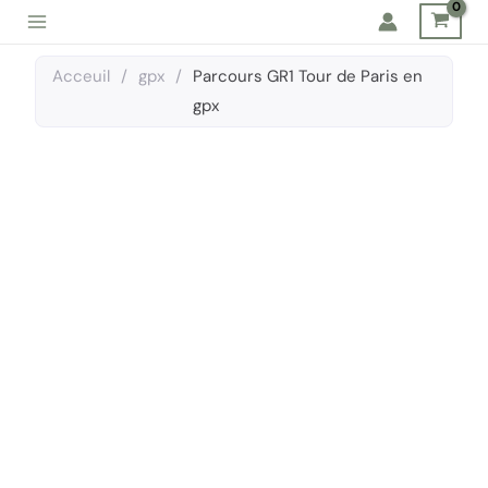
Aller
au
contenu
Acceuil
/
gpx
/
Parcours GR1 Tour de Paris en
gpx