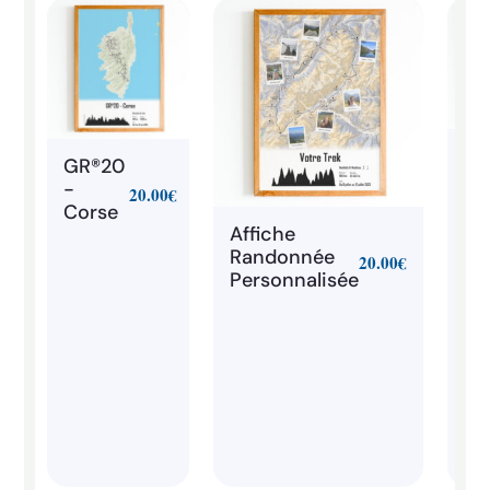
To
GR®20
du
-
20.00
€
Mo
Corse
Bl
Affiche
- 
Randonnée
20.00
€
Personnalisée