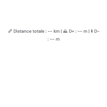
📏 Distance totale :
--
km | ⛰️ D+ :
--
m | ⬇️ D-
:
--
m