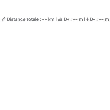
📏 Distance totale :
--
km | ⛰️ D+ :
--
m | ⬇️ D- :
--
m