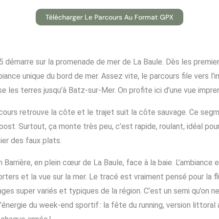
Télécharger Le Parcours Au Format GPX
démarre sur la promenade de mer de La Baule. Dès les premiers 
biance unique du bord de mer. Assez vite, le parcours file vers l’i
e les terres jusqu’à Batz-sur-Mer. On profite ici d’une vue impre
cours retrouve la côte et le trajet suit la côte sauvage. Ce se
oost. Surtout, ça monte très peu, c’est rapide, roulant, idéal po
er des faux plats.
en Barrière, en plein cœur de La Baule, face à la baie. L’ambiance 
orters et la vue sur la mer. Le tracé est vraiment pensé pour la f
es super variés et typiques de la région. C’est un semi qu’on ne 
’énergie du week-end sportif : la fête du running, version littora