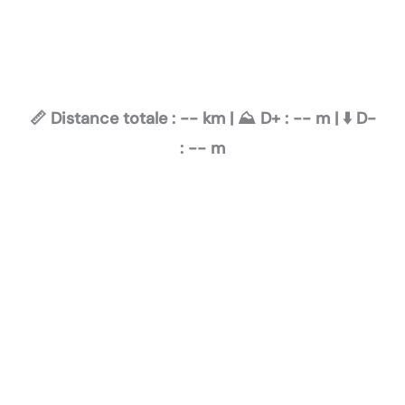
📏 Distance totale :
--
km | ⛰️ D+ :
--
m | ⬇️ D-
:
--
m