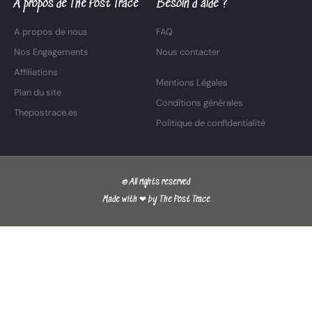
A propos de The Post Trace
Besoin d'aide ?
A propos de nous
FAQ
Nos Engagements
Nous contacter
Affiliations
Mentions Légales
Plan du site
Conditions générales
Thepostrace.es
Politique de confidentialité
© All rights reserved
Made with ❤ by The Post Trace