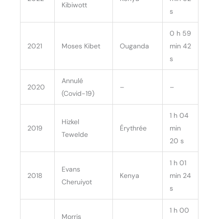
Kibiwott
s
0 h 59
2021
Moses Kibet
Ouganda
min 42
s
Annulé
2020
–
–
(Covid-19)
1 h 04
Hizkel
2019
Érythrée
min
Tewelde
20 s
1 h 01
Evans
2018
Kenya
min 24
Cheruiyot
s
1 h 00
Morris