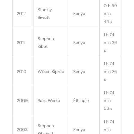
0 h 59
Stanley
2012
Kenya
min
Biwott
44 s
1 h 01
Stephen
2011
Kenya
min 36
Kibet
s
1 h 01
2010
Wilson Kiprop
Kenya
min 26
s
1 h 01
2009
Bazu Worku
Éthiopie
min
56 s
1 h 01
Stephen
2008
Kenya
min
Kibiwott