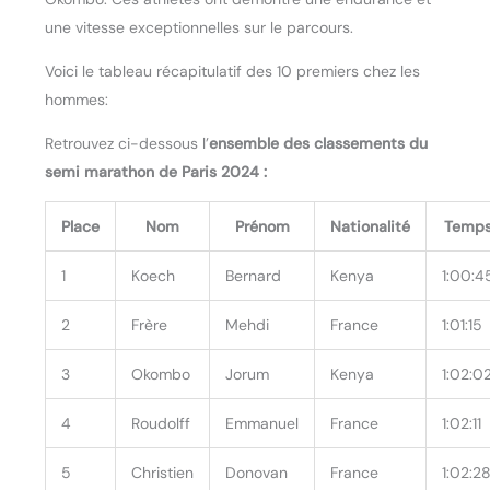
une vitesse exceptionnelles sur le parcours.
Voici le tableau récapitulatif des 10 premiers chez les
hommes:
Retrouvez ci-dessous l’
ensemble des classements du
semi marathon de Paris 2024 :
Place
Nom
Prénom
Nationalité
Temp
1
Koech
Bernard
Kenya
1:00:4
2
Frère
Mehdi
France
1:01:15
3
Okombo
Jorum
Kenya
1:02:0
4
Roudolff
Emmanuel
France
1:02:11
5
Christien
Donovan
France
1:02:2