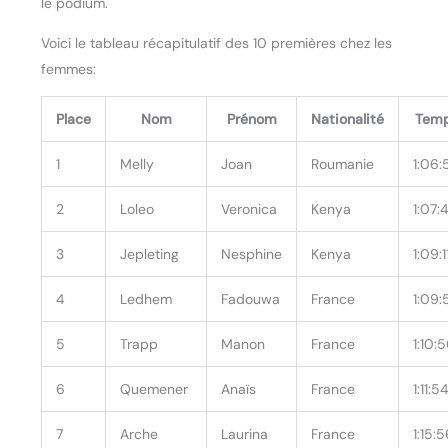
le podium.
Voici le tableau récapitulatif des 10 premières chez les
femmes:
Place
Nom
Prénom
Nationalité
Tem
1
Melly
Joan
Roumanie
1:06:
2
Loleo
Veronica
Kenya
1:07:
3
Jepleting
Nesphine
Kenya
1:09:1
4
Ledhem
Fadouwa
France
1:09:
5
Trapp
Manon
France
1:10:
6
Quemener
Anaïs
France
1:11:5
7
Arche
Laurina
France
1:15: