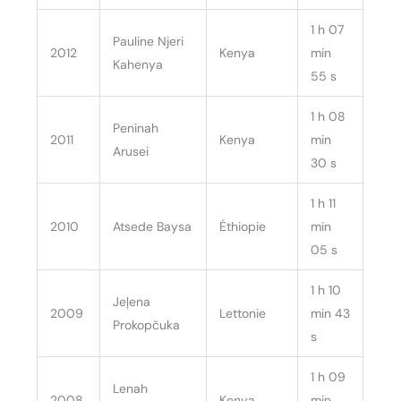
1 h 07
Pauline Njeri
2012
Kenya
min
Kahenya
55 s
1 h 08
Peninah
2011
Kenya
min
Arusei
30 s
1 h 11
2010
Atsede Baysa
Éthiopie
min
05 s
1 h 10
Jeļena
2009
Lettonie
min 43
Prokopčuka
s
1 h 09
Lenah
2008
Kenya
min