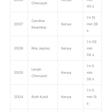
Cheruiyot
45 s
1 h 10
Caroline
2007
Kenya
min 26
Kwambai
s
1 h 09
2006
Rita Jeptoo
Kenya
min
56 s
1 h 11
Lenah
2005
Kenya
min
Cheruiyot
56 s
1 h 11
2004
Ruth Kutol
Kenya
min 13
s