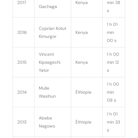
2017
Kenya
min 38
Gachaga
s
1 h 01
Cyprian Kotut
2016
Kenya
min
Kimurgor
00 s
Vincent
1 h 00
2015
Kipsegechi
Kenya
min 12
Yator
s
1 h 00
Mulle
2014
Éthiopie
min
Wasihun
08 s
1 h 01
Abebe
2013
Éthiopie
min 33
Negowo
s