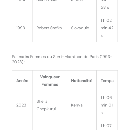
58 s
1 h 02
1993
Robert Stefko
Slovaquie
min 42
s
Palmarès Femmes du Semi-Marathon de Paris (1993-
2023) :
Vainqueur
Année
Nationalité
Temps
Femmes
1 h 06
Sheila
2023
Kenya
min 01
Chepkurui
s
1 h 07