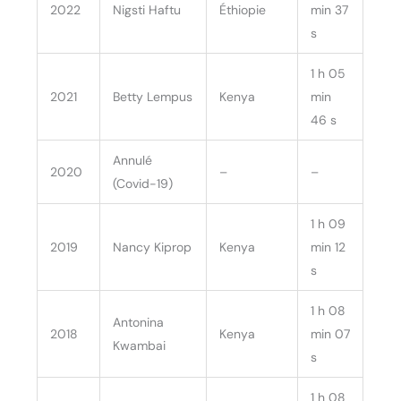
2022
Nigsti Haftu
Éthiopie
min 37
s
1 h 05
2021
Betty Lempus
Kenya
min
46 s
Annulé
2020
–
–
(Covid-19)
1 h 09
2019
Nancy Kiprop
Kenya
min 12
s
1 h 08
Antonina
2018
Kenya
min 07
Kwambai
s
1 h 08