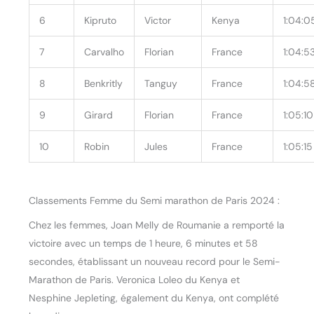
6
Kipruto
Victor
Kenya
1:04:0
7
Carvalho
Florian
France
1:04:5
8
Benkritly
Tanguy
France
1:04:5
9
Girard
Florian
France
1:05:10
10
Robin
Jules
France
1:05:15
Classements Femme du Semi marathon de Paris 2024 :
Chez les femmes, Joan Melly de Roumanie a remporté la
victoire avec un temps de 1 heure, 6 minutes et 58
secondes, établissant un nouveau record pour le Semi-
Marathon de Paris. Veronica Loleo du Kenya et
Nesphine Jepleting, également du Kenya, ont complété