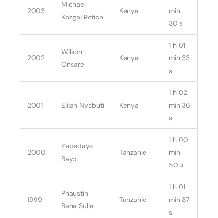
Michael
2003
Kenya
min
Kosgei Rotich
30 s
1 h 01
Wilson
2002
Kenya
min 33
Onsare
s
1 h 02
2001
Elijah Nyabuti
Kenya
min 36
s
1 h 00
Zebedayo
2000
Tanzanie
min
Bayo
50 s
1 h 01
Phaustin
1999
Tanzanie
min 37
Baha Sulle
s