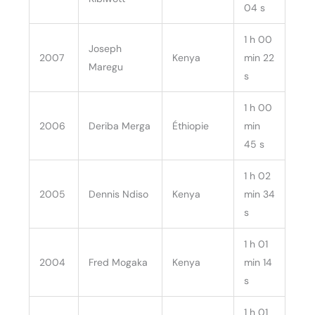
04 s
1 h 00
Joseph
2007
Kenya
min 22
Maregu
s
1 h 00
2006
Deriba Merga
Éthiopie
min
45 s
1 h 02
2005
Dennis Ndiso
Kenya
min 34
s
1 h 01
2004
Fred Mogaka
Kenya
min 14
s
1 h 01