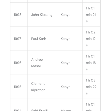
1 h 01
1998
John Kipsang
Kenya
min 21
s
1 h 02
1997
Paul Korir
Kenya
min 12
s
1 h 01
Andrew
1996
Kenya
min 16
Masai
s
1 h 03
Clement
1995
Kenya
min 22
Kiprotich
s
1 h 01
1994
Said Ermilli
Maroc
min