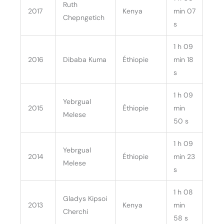
Ruth
2017
Kenya
min 07
Chepngetich
s
1 h 09
2016
Dibaba Kuma
Éthiopie
min 18
s
1 h 09
Yebrgual
2015
Éthiopie
min
Melese
50 s
1 h 09
Yebrgual
2014
Éthiopie
min 23
Melese
s
1 h 08
Gladys Kipsoi
2013
Kenya
min
Cherchi
58 s