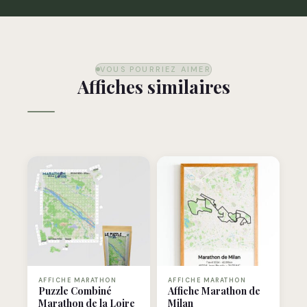
VOUS POURRIEZ AIMER
Affiches similaires
AFFICHE MARATHON
AFFICHE MARATHON
Puzzle Combiné
Affiche Marathon de
Marathon de la Loire
Milan