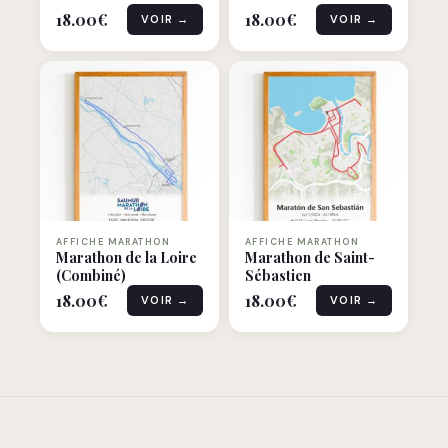
18.00
€
18.00
€
VOIR →
VOIR →
AFFICHE MARATHON
AFFICHE MARATHON
Marathon de la Loire
Marathon de Saint-
(Combiné)
Sébastien
18.00
€
18.00
€
VOIR →
VOIR →