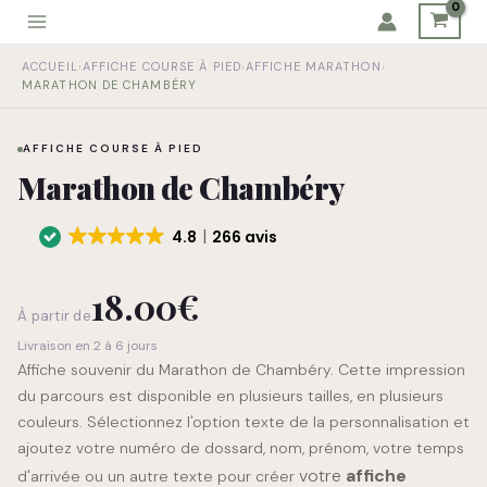
Aller
au
quantité
contenu
ACCUEIL
›
AFFICHE COURSE À PIED
›
AFFICHE MARATHON
›
de
MARATHON DE CHAMBÉRY
Marathon
de
Chambéry
AFFICHE COURSE À PIED
Marathon de Chambéry
4.8
266 avis
18.00
€
À partir de
Livraison en 2 à 6 jours
Affiche souvenir du Marathon de Chambéry. Cette impression
du parcours est disponible en plusieurs tailles, en plusieurs
couleurs. Sélectionnez l'option texte de la personnalisation et
ajoutez votre numéro de dossard, nom, prénom, votre temps
votre
affiche
d'arrivée ou un autre texte pour créer