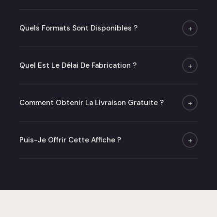
Quels Formats Sont Disponibles ?
+
Quatre formats : A4, A3, A2 et 50×70 cm. Poster
seul ou avec cadre chêne ou noir mat.
Quel Est Le Délai De Fabrication ?
+
Moins de 48h (jours ouvrés) puis 2 à 6 jours de
livraison.
Comment Obtenir La Livraison Gratuite ?
+
Offerte dès 50 € en point relais en France
métropolitaine.
Puis-Je Offrir Cette Affiche ?
+
Absolument ! Optez pour notre carte cadeau ou
commandez directement — nous livrons dans un
emballage soigné prêt à offrir.