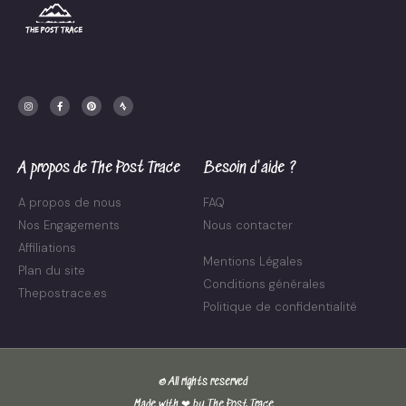
I
F
P
S
n
a
i
t
s
c
n
r
t
e
t
a
a
b
e
v
g
o
r
a
r
o
e
a
k
s
m
-
t
f
A propos de The Post Trace
Besoin d'aide ?
A propos de nous
FAQ
Nos Engagements
Nous contacter
Affiliations
Mentions Légales
Plan du site
Conditions générales
Thepostrace.es
Politique de confidentialité
© All rights reserved
Made with ❤ by The Post Trace