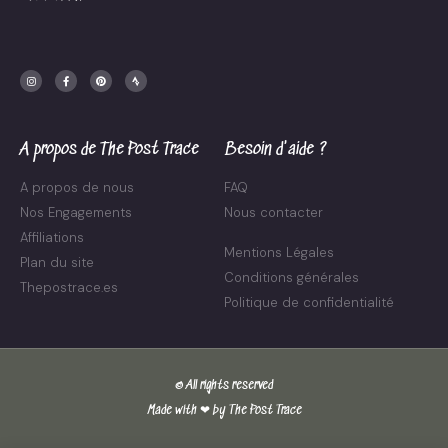
I
F
P
S
n
a
i
t
s
c
n
r
t
e
t
a
a
b
e
v
g
o
r
a
r
o
e
a
k
s
m
-
t
f
A propos de The Post Trace
Besoin d'aide ?
A propos de nous
FAQ
Nos Engagements
Nous contacter
Affiliations
Mentions Légales
Plan du site
Conditions générales
Thepostrace.es
Politique de confidentialité
© All rights reserved
Made with ❤ by The Post Trace