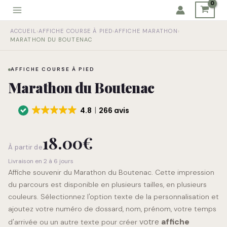
Aller
au
quantité
contenu
ACCUEIL
›
AFFICHE COURSE À PIED
›
AFFICHE MARATHON
›
de
MARATHON DU BOUTENAC
Marathon
du
Boutenac
AFFICHE COURSE À PIED
Marathon du Boutenac
4.8
266 avis
18.00
€
À partir de
Livraison en 2 à 6 jours
Affiche souvenir du Marathon du Boutenac. Cette impression
du parcours est disponible en plusieurs tailles, en plusieurs
couleurs. Sélectionnez l'option texte de la personnalisation et
ajoutez votre numéro de dossard, nom, prénom, votre temps
votre
affiche
d'arrivée ou un autre texte pour créer