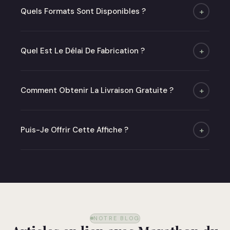
Quels Formats Sont Disponibles ?
+
Quatre formats : A4, A3, A2 et 50×70 cm. Poster
seul ou avec cadre chêne ou noir mat.
Quel Est Le Délai De Fabrication ?
+
Moins de 48h (jours ouvrés) puis 2 à 6 jours de
livraison.
Comment Obtenir La Livraison Gratuite ?
+
Offerte dès 50 € en point relais en France
métropolitaine.
Puis-Je Offrir Cette Affiche ?
+
Absolument ! Optez pour notre carte cadeau ou
commandez directement — nous livrons dans un
emballage soigné prêt à offrir.
NOTRE BLOG