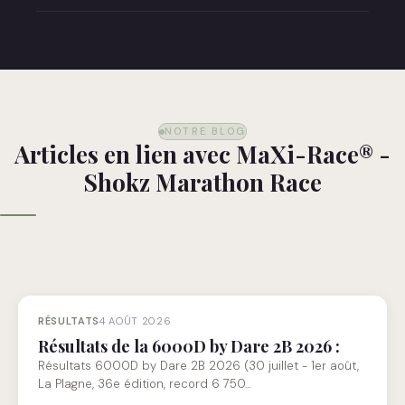
Absolument ! Optez pour notre carte cadeau ou
commandez directement — nous livrons dans un
emballage soigné prêt à offrir.
NOTRE BLOG
Articles en lien avec MaXi-Race® -
Shokz Marathon Race
RÉSULTATS
4 AOÛT 2026
Résultats de la 6000D by Dare 2B 2026 :
Résultats 6000D by Dare 2B 2026 (30 juillet - 1er août,
La Plagne, 36e édition, record 6 750…