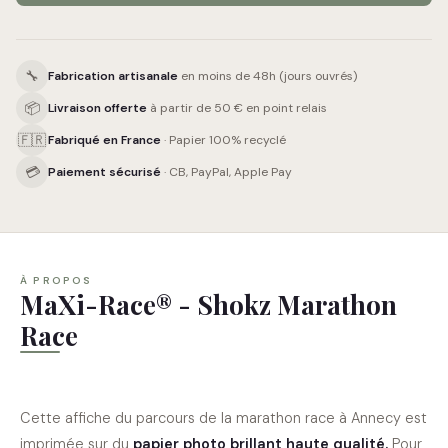
🔧
Fabrication artisanale
en moins de 48h (jours ouvrés)
📦
Livraison offerte
à partir de 50 € en point relais
🇫🇷
Fabriqué en France
· Papier 100% recyclé
💳
Paiement sécurisé
· CB, PayPal, Apple Pay
À PROPOS
MaXi-Race® - Shokz Marathon
Race
Cette affiche du parcours de
la marathon race à Annecy
est
imprimée sur du
papier photo brillant haute qualité
.
Pour