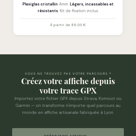
Plexiglas cristallin
4mm.
Légers, incassables et
résistants
. Kit de fixation inclus.
À partir de 89,00 €
VOUS NE TROUVEZ PAS VOTRE PARCOURS ?
Créez votre affiche depuis
votre trace GPX
Importez votre fichier GPX depuis Strava, Komoot ou
Garmin — on transforme n'importe quel parcours au
monde en affiche artisanale fabriquée à Lyon.