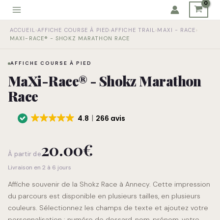
Aller
au
quantité
contenu
ACCUEIL
›
AFFICHE COURSE À PIED
›
AFFICHE TRAIL
›
MAXI - RACE
›
de
MAXI-RACE® - SHOKZ MARATHON RACE
MaXi-
Race®
AFFICHE COURSE À PIED
-
MaXi-Race® - Shokz Marathon
Shokz
Marathon
Race
Race
4.8
266 avis
20.00
€
À partir de
Livraison en 2 à 6 jours
Affiche souvenir de la Shokz Race à Annecy. Cette impression
du parcours est disponible en plusieurs tailles, en plusieurs
couleurs. Sélectionnez les champs de texte et ajoutez votre
personnalisation : numéro de dossard, nom, prénom, votre