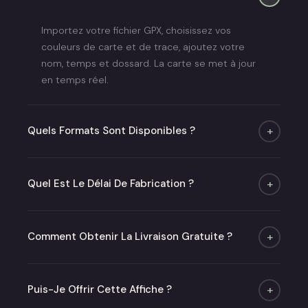
Importez votre fichier GPX, choisissez vos
couleurs de carte et de trace, ajoutez votre
nom, temps et dossard. La carte se met à jour
en temps réel.
Quels Formats Sont Disponibles ?
+
Quatre formats : A4, A3, A2 et 50×70 cm. Poster
seul ou avec cadre chêne ou noir mat.
Quel Est Le Délai De Fabrication ?
+
Moins de 48h (jours ouvrés) puis 2 à 6 jours de
livraison.
Comment Obtenir La Livraison Gratuite ?
+
Offerte dès 50 € en point relais en France
métropolitaine.
Puis-Je Offrir Cette Affiche ?
+