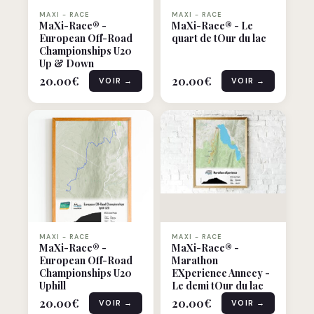
MAXI - RACE
MAXI - RACE
MaXi-Race® -
MaXi-Race® - Le
European Off-Road
quart de tOur du lac
Championships U20
Up & Down
20.00
€
20.00
€
VOIR →
VOIR →
MAXI - RACE
MAXI - RACE
MaXi-Race® -
MaXi-Race® -
European Off-Road
Marathon
Championships U20
EXperience Annecy -
Uphill
Le demi tOur du lac
20.00
€
20.00
€
VOIR →
VOIR →