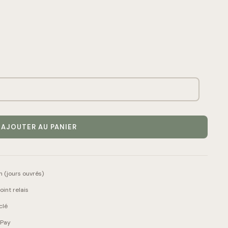
AJOUTER AU PANIER
 (jours ouvrés)
int relais
clé
 Pay