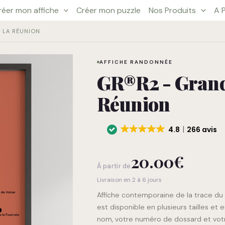
réer mon affiche
Créer mon puzzle
Nos Produits
A 
quantité
 LA RÉUNION
de
GR®R2
AFFICHE RANDONNÉE
-
GR®R2 - Grand
Grande
Traversée
Réunion
de
la
Réunion
4.8
266 avis
20.00
€
À partir de
Livraison en 2 à 6 jours
Affiche contemporaine de la trace du
est disponible en plusieurs tailles et 
nom, votre numéro de dossard et votr