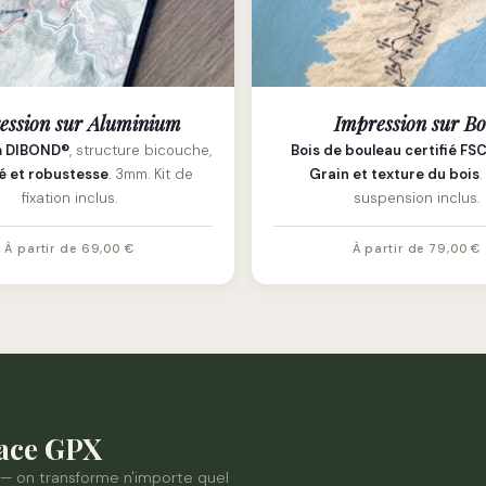
ession sur Aluminium
Impression sur Bo
m DIBOND®
, structure bicouche,
Bois de bouleau certifié FS
é et robustesse
. 3mm. Kit de
Grain et texture du bois
.
fixation inclus.
suspension inclus.
À partir de 69,00 €
À partir de 79,00 €
race GPX
 — on transforme n'importe quel