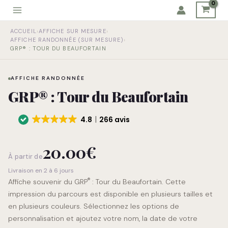
Aller
au
quantité
contenu
ACCUEIL
›
AFFICHE SUR MESURE
›
de
AFFICHE RANDONNÉE (SUR MESURE)
›
GRP®
GRP® : TOUR DU BEAUFORTAIN
:
Tour
AFFICHE RANDONNÉE
du
GRP® : Tour du Beaufortain
Beaufortain
4.8
266 avis
20.00
€
À partir de
Livraison en 2 à 6 jours
®
Affiche souvenir du GRP
: Tour du Beaufortain. Cette
impression du parcours est disponible en plusieurs tailles et
en plusieurs couleurs. Sélectionnez les options de
personnalisation et ajoutez votre nom, la date de votre