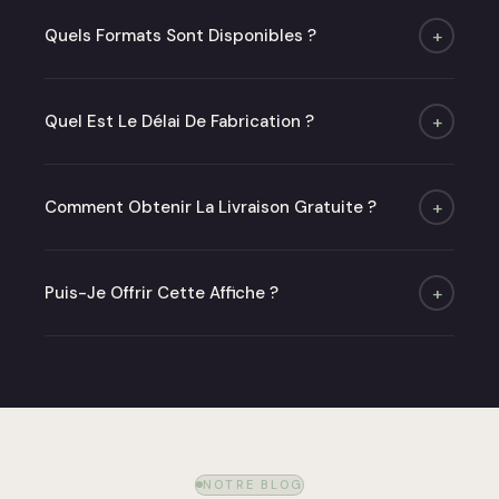
Quels Formats Sont Disponibles ?
+
Quatre formats : A4, A3, A2 et 50×70 cm. Poster
seul ou avec cadre chêne ou noir mat.
Quel Est Le Délai De Fabrication ?
+
Moins de 48h (jours ouvrés) puis 2 à 6 jours de
livraison.
Comment Obtenir La Livraison Gratuite ?
+
Offerte dès 50 € en point relais en France
métropolitaine.
Puis-Je Offrir Cette Affiche ?
+
Absolument ! Optez pour notre carte cadeau ou
commandez directement — nous livrons dans un
emballage soigné prêt à offrir.
NOTRE BLOG