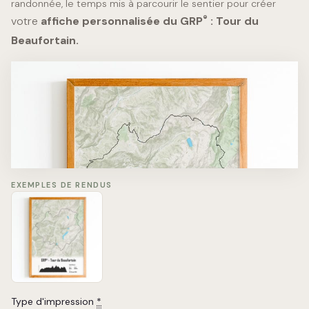
randonnée, le temps mis à parcourir le sentier pour créer
®
votre
affiche personnalisée du GRP
: Tour du
Beaufortain.
Tour du Beaufortain
Jade Orlavut
Distance
Elevation
99km
5800m
Time
Du 11 au 14 Août 2025
EXEMPLES DE RENDUS
Type d'impression
*