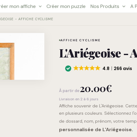
réer mon affiche
Créer mon puzzle
Nos Produits
A 
quantité
ÉGEOISE - AFFICHE CYCLISME
de
L'Ariégeoise
-
AFFICHE CYCLISME
Affiche
L'Ariégeoise - 
Cyclisme
 Peuplu
Date
28/06/2025
4.8
266 avis
Time
07:52:04
20.00
€
À partir de
Livraison en 2 à 6 jours
Affiche souvenir de L'Ariégeoise. Cette
en plusieurs couleurs. Sélectionnez l'
de dossard, nom, prénom, votre temps
personnalisée de L'Ariégeoise.