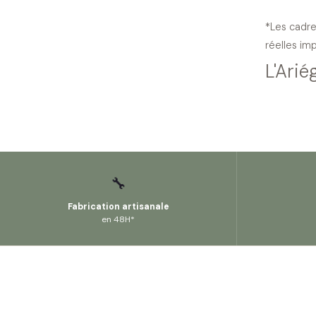
*Les cadre
réelles im
L'Arié
🔧
Fabrication artisanale
en 48H*