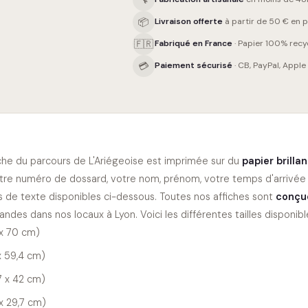
📦
Livraison offerte
à partir de 50 € en po
🇫🇷
Fabriqué en France
· Papier 100% recy
💳
Paiement sécurisé
· CB, PayPal, Apple
che du parcours de
L'Ariégeoise
est imprimée sur du
papier brilla
tre numéro de dossard, votre nom, prénom, votre temps d'arrivée 
 de texte disponibles ci-dessous. Toutes nos affiches sont
conçu
des dans nos locaux à Lyon. Voici les différentes tailles disponible
x 70 cm)
x 59,4 cm)
7 x 42 cm)
 x 29,7 cm)