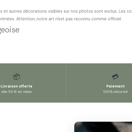
s et autres décorations visibles sur nos photos sont exclus. Les c
primées. Attention, notre art n'est pas reconnu comme officiel
geoise
📦
💳
Livraison offerte
Paiement
dès 50 € en relais
100% sécurisé