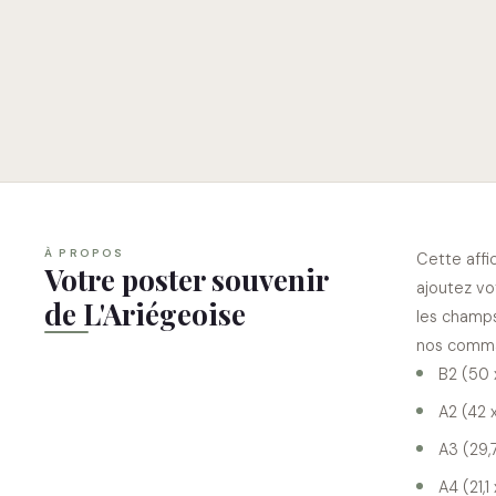
À PROPOS
Cette affi
Votre poster souvenir
ajoutez vo
de L'Ariégeoise
les champs
nos comman
B2 (50 
A2 (42 
A3 (29,
A4 (21,1