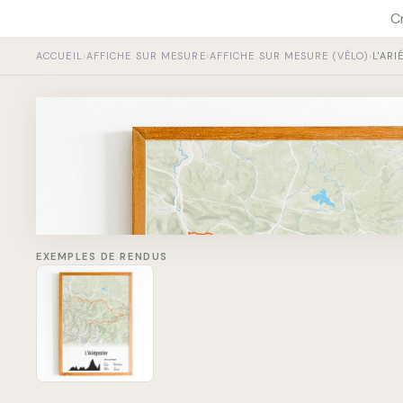
Aller
C
au
contenu
ACCUEIL
›
AFFICHE SUR MESURE
›
AFFICHE SUR MESURE (VÉLO)
›
L'ARI
L'Ariégeoise
#1234 Jean
Distance
169 km
Elevation
4500 m
EXEMPLES DE RENDUS