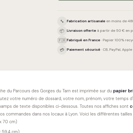
🔧
Fabrication artisanale
en moins de 48h
📦
Livraison offerte
à partir de 50 € en po
🇫🇷
Fabriqué en France
· Papier 100% recy
💳
Paiement sécurisé
· CB, PayPal, Apple
iche du
Parcours des Gorges du Tarn
est imprimée sur du
papier br
outez votre numéro de dossard, votre nom, prénom, votre temps d'a
hamps de texte disponibles ci-dessous. Toutes nos affiches sont
c
os commandes dans nos locaux à Lyon. Voici les différentes tailles 
x 70 cm)
x 59,4 cm)