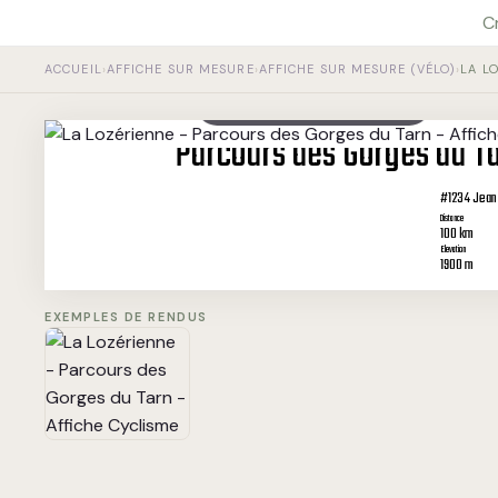
Aller
C
au
contenu
ACCUEIL
›
AFFICHE SUR MESURE
›
AFFICHE SUR MESURE (VÉLO)
›
LA L
Chargement de la carte…
Parcours des Gorges du T
#1234 Jean
Distance
100 km
Elevation
1900 m
EXEMPLES DE RENDUS