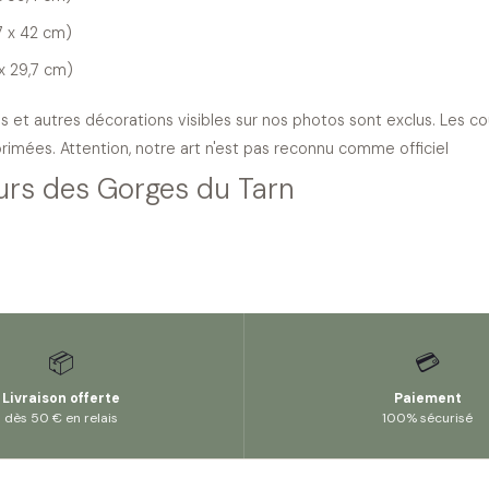
7 x 42 cm)
 x 29,7 cm)
s et autres décorations visibles sur nos photos sont exclus. Les c
primées. Attention, notre art n'est pas reconnu comme officiel
urs des Gorges du Tarn
📦
💳
Livraison offerte
Paiement
dès 50 € en relais
100% sécurisé