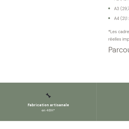
A3 (29,
A4 (21,1
*Les cadre
réelles im
Parco
🔧
Fabrication artisanale
en 48H*