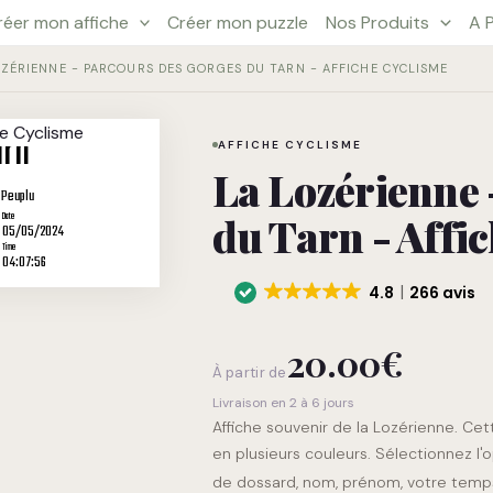
réer mon affiche
Créer mon puzzle
Nos Produits
A 
quantité
OZÉRIENNE - PARCOURS DES GORGES DU TARN - AFFICHE CYCLISME
de
La
arn
Lozérienne
AFFICHE CYCLISME
-
La Lozérienne 
Parcours
 Peuplu
du Tarn - Affi
Date
des
05/05/2024
Time
Gorges
04:07:56
du
4.8
266 avis
Tarn
-
20.00
€
Affiche
À partir de
Cyclisme
Livraison en 2 à 6 jours
Affiche souvenir de la Lozérienne. Cet
en plusieurs couleurs. Sélectionnez l'
de dossard, nom, prénom, votre temps