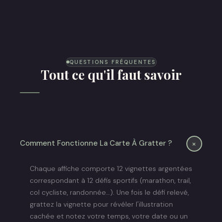
Lélex Pays de Gex
Cyclo
Les Cols
Lyon - Genève Ultra
Night Race
QUESTIONS FRÉQUENTES
Tout ce qu'il faut savoir
+
Comment Fonctionne La Carte À Gratter ?
Chaque affiche comporte 12 vignettes argentées
correspondant à 12 défis sportifs (marathon, trail,
col cycliste, randonnée…). Une fois le défi relevé,
grattez la vignette pour révéler l'illustration
cachée et notez votre temps, votre date ou un