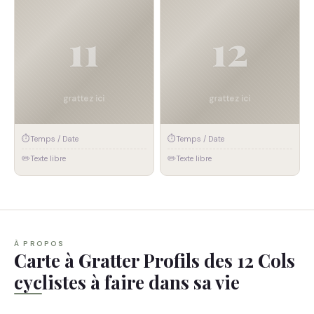
🏊
🎿
Défi #11
Défi #12
⏱
⏱
Temps / Date
Temps / Date
✏️
✏️
Texte libre
Texte libre
À PROPOS
Carte à Gratter Profils des 12 Cols
cyclistes à faire dans sa vie