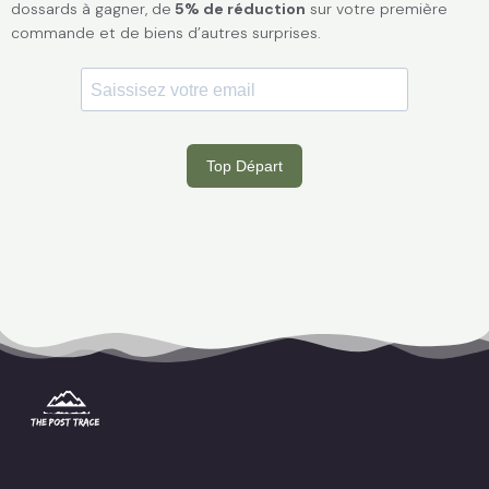
dossards à gagner, de
5% de réduction
sur votre première
commande et de biens d’autres surprises.
I
F
P
S