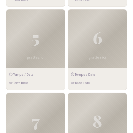
🏅
⛰
Défi #5
Défi #6
⏱
⏱
Temps / Date
Temps / Date
✏️
✏️
Texte libre
Texte libre
🚵
🏞
Défi #7
Défi #8