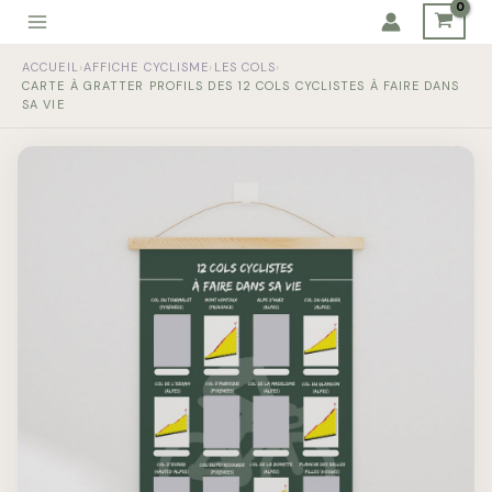
Aller
au
quantité
contenu
ACCUEIL
›
AFFICHE CYCLISME
›
LES COLS
›
de
CARTE À GRATTER PROFILS DES 12 COLS CYCLISTES À FAIRE DANS
Carte
SA VIE
à
Gratter
Profils
des
12
Cols
cyclistes
à
faire
dans
sa
vie