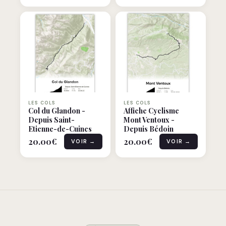
LES COLS
LES COLS
Col du Glandon -
Affiche Cyclisme
Depuis Saint-
Mont Ventoux -
Etienne-de-Cuines
Depuis Bédoin
20.00
€
20.00
€
VOIR →
VOIR →