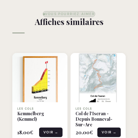
VOUS POURRIEZ AIMER
Affiches similaires
LES COLS
LES COLS
Kemmelberg
Col de l'Iseran -
(Kemmel)
Depuis Bonneval-
Sur-Arc
18.00
€
20.00
€
VOIR →
VOIR →