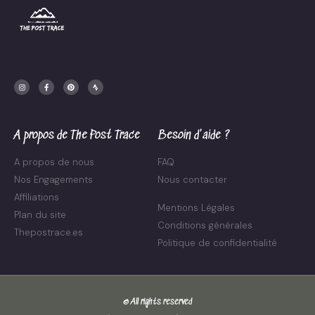
I
F
P
S
n
a
i
t
s
c
n
r
t
e
t
a
a
b
e
v
g
o
r
a
r
o
e
a
k
s
m
-
t
f
A propos de The Post Trace
Besoin d'aide ?
A propos de nous
FAQ
Nos Engagements
Nous contacter
Affiliations
Mentions Légales
Plan du site
Conditions générales
Thepostrace.es
Politique de confidentialité
© All rights reserved