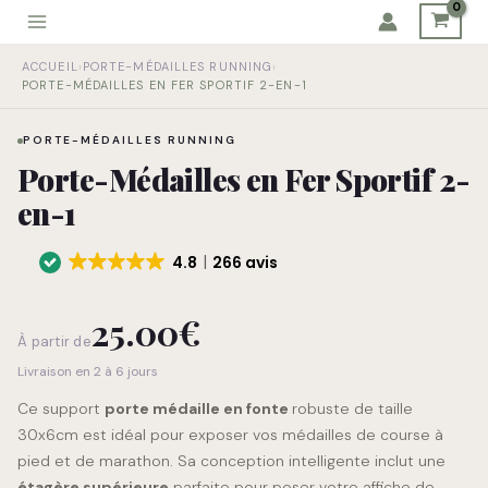
Aller
au
quantité
contenu
ACCUEIL
›
PORTE-MÉDAILLES RUNNING
›
de
PORTE-MÉDAILLES EN FER SPORTIF 2-EN-1
Porte-
Médailles
PORTE-MÉDAILLES RUNNING
en
Porte-Médailles en Fer Sportif 2-
Fer
Sportif
en-1
2-
en-
4.8
266 avis
1
25.00
€
À partir de
Livraison en 2 à 6 jours
Ce support
porte médaille en
fonte
robuste de taille
30x6cm est idéal pour exposer vos médailles de course à
pied et de marathon. Sa conception intelligente inclut une
étagère supérieure
parfaite pour poser votre affiche de