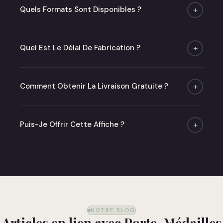
Quels Formats Sont Disponibles ?
+
Quatre formats : A4, A3, A2 et 50×70 cm. Poster
seul ou avec cadre chêne ou noir mat.
Quel Est Le Délai De Fabrication ?
+
Moins de 48h (jours ouvrés) puis 2 à 6 jours de
livraison.
Comment Obtenir La Livraison Gratuite ?
+
Offerte dès 50 € en point relais en France
métropolitaine.
Puis-Je Offrir Cette Affiche ?
+
Absolument ! Optez pour notre carte cadeau ou
commandez directement — nous livrons dans un
emballage soigné prêt à offrir.
NOTRE BLOG
Articles en lien avec Porte-Médailles