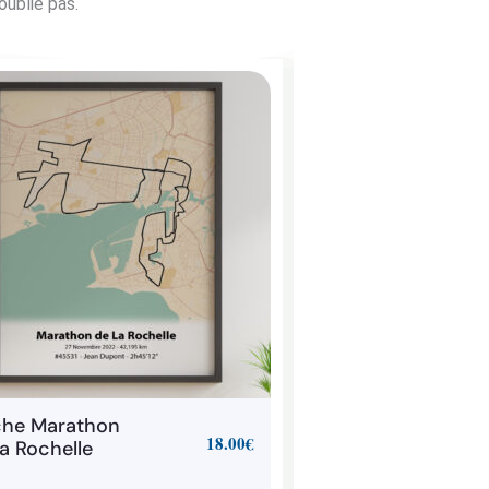
oublie pas.
che Marathon
18.00
€
a Rochelle