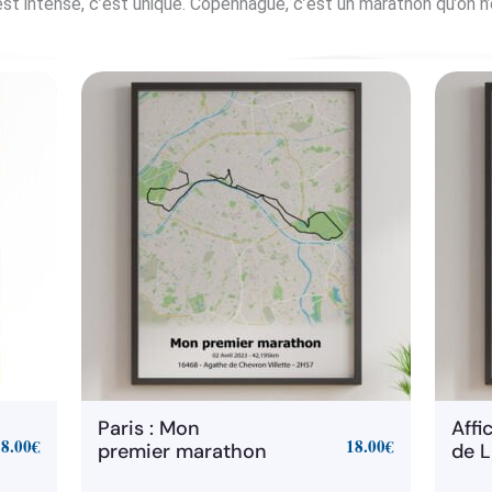
’est intense, c’est unique. Copenhague, c’est un marathon qu’on n’
Paris : Mon
Affi
18.00
€
18.00
€
premier marathon
de L