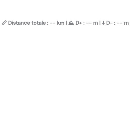
📏 Distance totale :
--
km | ⛰️ D+ :
--
m | ⬇️ D- :
--
m