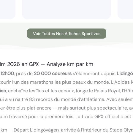
Voir Toutes Nos Affiches Sportives
lm 2026 en GPX — Analyse km par km
 12h00
, près de
20 000 coureurs
s’élanceront depuis
Liding
 courir l’un des marathons les plus beaux du monde. L’Adidas
ise
, enchaîne les îles et les canaux, longe le Palais Royal, l’Hôte
 qui a vu naître 83 records du monde d’athlétisme. Avec seul
ur être plus plat encore — mais surtout plus spectaculaire, 
m traversé pour la première fois. La trace GPX officielle est 
95 km — Départ Lidingövägen, arrivée à l’intérieur du Stade Ol