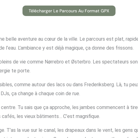
Télécharger Le Parcours Au Format GPX
une belle aventure au cœur de la ville. Le parcours est plat, rapid
de l’eau. L’ambiance y est déjà magique, ça donne des frissons.
 pleins de vie comme Nørrebro et Østerbro. Les spectateurs sont 
ergie te porte.
sibles, comme autour des lacs ou dans Frederiksberg. Là, tu peux
 DJs, ça change à chaque coin de rue.
 le centre. Tu sais que ça approche, les jambes commencent à tirer
s cafés, les vieux bâtiments… C’est magnifique.
ge. T’as la vue sur le canal, les drapeaux dans le vent, les gens 