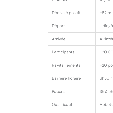
Dénivelé positif
~82 m
Départ
Liding
Arrivée
À l’int
Participants
~20 000
Ravitaillements
~20 pos
Barrière horaire
6h30 m
Pacers
3h à 5h
Qualificatif
Abbott