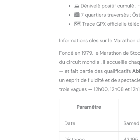
⛰️ Dénivelé positif cumulé : 
🏙️ 7 quartiers traversés :
🗺️ Trace GPX officielle télé
Informations clés sur le Marathon
Fondé en 1979, le Marathon de Stoc
du circuit mondial. Il accueille c
— et fait partie des qualificatifs
Abb
un esprit de fluidité et de specta
trois vagues — 12h00, 12h08 et 12h1
Paramètre
Date
Samedi
Distance
42,195