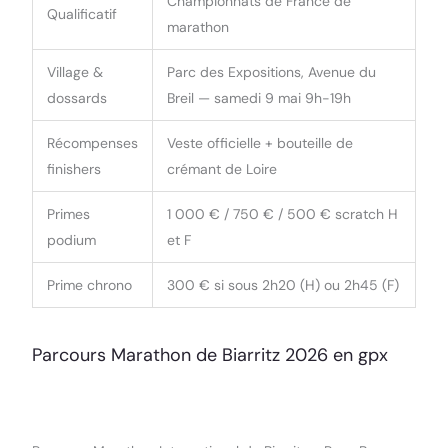
Championnats de France de
Qualificatif
marathon
Village &
Parc des Expositions, Avenue du
dossards
Breil — samedi 9 mai 9h-19h
Récompenses
Veste officielle + bouteille de
finishers
crémant de Loire
Primes
1 000 € / 750 € / 500 € scratch H
podium
et F
Prime chrono
300 € si sous 2h20 (H) ou 2h45 (F)
Parcours Marathon de Biarritz 2026 en gpx