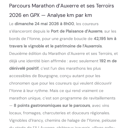
Parcours Marathon d’Auxerre et ses Terroirs
2026 en GPX — Analyse km par km
Le
dimanche 24 mai 2026 à 8h00
, les coureurs
s’élanceront depuis le
Port de Plaisance d’Auxerre
, sur les
bords de l’Yonne, pour une grande boucle de
42,195 km à
travers le vignoble et le patrimoine de l’Auxerrois
.
Deuxième édition du Marathon d’Auxerre et ses Terroirs, et
déjà une identité bien affirmée : avec seulement
192 m de
dénivelé positif
, c’est l’un des marathons les plus
accessibles de Bourgogne, conçu autant pour les
chronomen que pour les coureurs qui veulent découvrir
l’Yonne à leur rythme. Mais ce qui rend vraiment ce
marathon unique, c’est son programme de ravitaillements
—
8 points gastronomiques sur le parcours
, avec vins
locaux, fromages, charcuteries et douceurs régionales.
Vignobles d’Irancy, chemins de halage de l’Yonne, pelouse
du stade de l’AJ Auxerre, châteaux icaunais, village gallo-