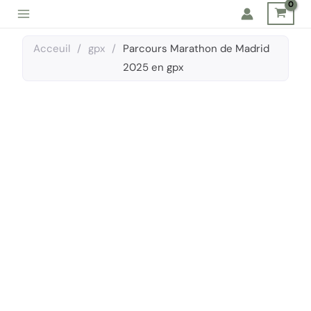
Aller
au
contenu
Acceuil
/
gpx
/
Parcours Marathon de Madrid
2025 en gpx