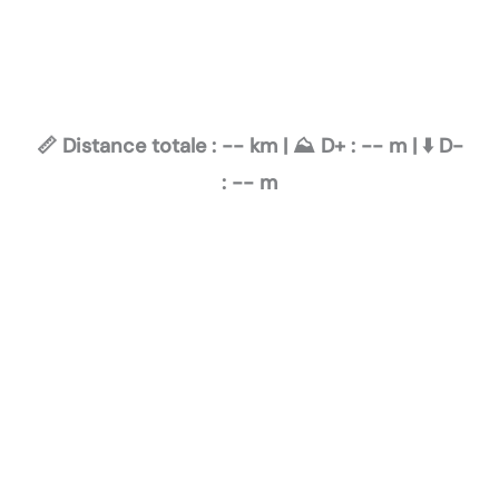
📏 Distance totale :
--
km | ⛰️ D+ :
--
m | ⬇️ D-
:
--
m