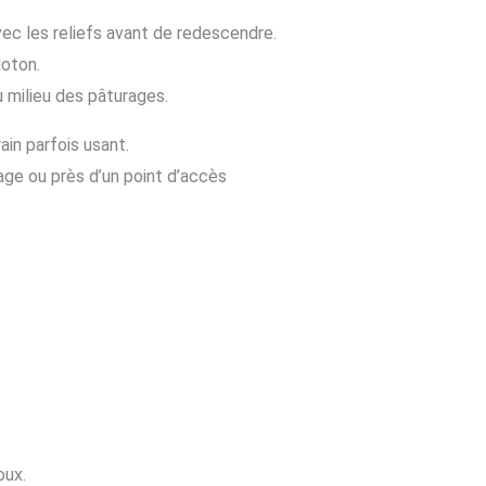
vec les reliefs avant de redescendre.
loton.
 milieu des pâturages.
in parfois usant.
age ou près d’un point d’accès
oux.