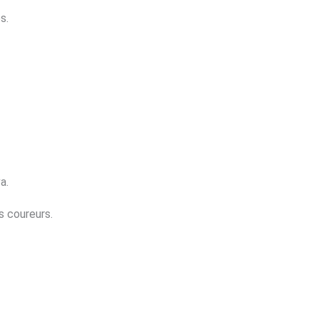
s.
a.
s coureurs.