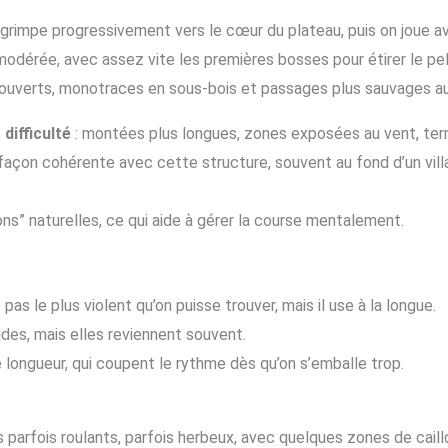
n grimpe progressivement vers le cœur du plateau, puis on joue a
modérée, avec assez vite les premières bosses pour étirer le pe
 ouverts, monotraces en sous-bois et passages plus sauvages au
e
difficulté
: montées plus longues, zones exposées au vent, terra
açon cohérente avec cette structure, souvent au fond d’un vill
ns” naturelles, ce qui aide à gérer la course mentalement.
 pas le plus violent qu’on puisse trouver, mais il use à la longue.
des, mais elles reviennent souvent.
ongueur, qui coupent le rythme dès qu’on s’emballe trop.
 parfois roulants, parfois herbeux, avec quelques zones de caill