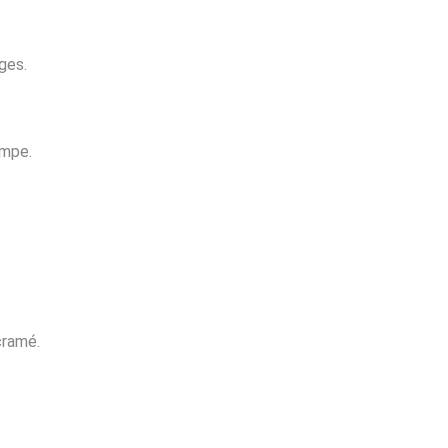
ges.
impe.
cramé.