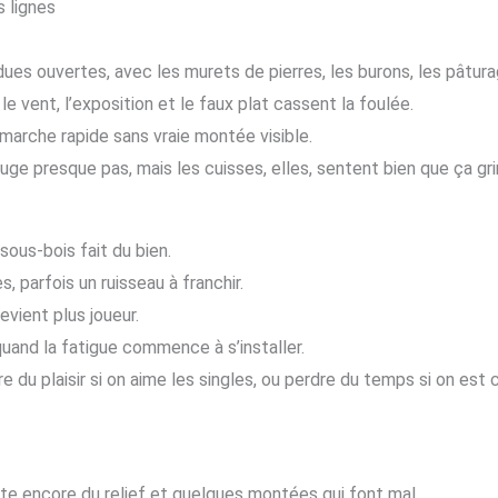
s lignes
ues ouvertes, avec les murets de pierres, les burons, les pâtura
e vent, l’exposition et le faux plat cassent la foulée.
 marche rapide sans vraie montée visible.
uge presque pas, mais les cuisses, elles, sentent bien que ça gr
sous-bois fait du bien.
s, parfois un ruisseau à franchir.
vient plus joueur.
 quand la fatigue commence à s’installer.
 du plaisir si on aime les singles, ou perdre du temps si on est 
ste encore du relief et quelques montées qui font mal.