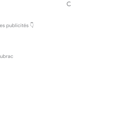
s publicités 👇
 Aubrac