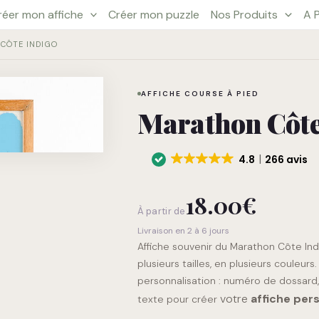
réer mon affiche
Créer mon puzzle
Nos Produits
A 
quantité
CÔTE INDIGO
de
Marathon
o
Côte
AFFICHE COURSE À PIED
Indigo
Marathon Côte
4.8
266 avis
18.00
€
À partir de
Livraison en 2 à 6 jours
Affiche souvenir du Marathon Côte Ind
plusieurs tailles, en plusieurs couleu
personnalisation : numéro de dossard
votre
affiche per
texte pour créer