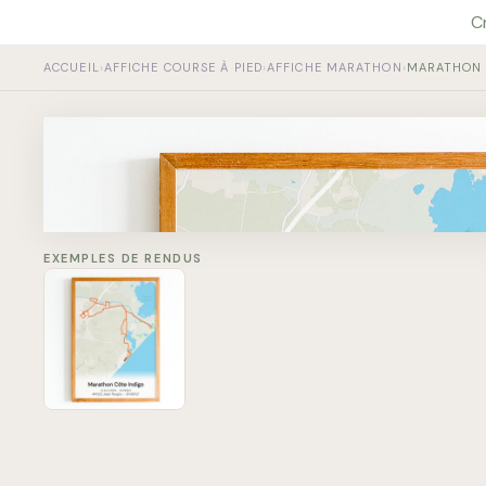
Aller
C
au
contenu
ACCUEIL
›
AFFICHE COURSE À PIED
›
AFFICHE MARATHON
›
MARATHON 
Marathon Côte Indig
19 Avril 2026 - 42.195km
#4123 Jean Peuplu - 3h38'42''​
EXEMPLES DE RENDUS