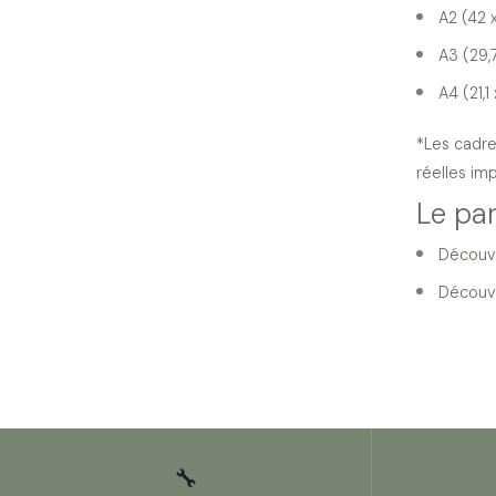
A2 (42 
A3 (29,
A4 (21,1
*Les cadre
réelles im
Le pa
Découvr
Découvr
🔧