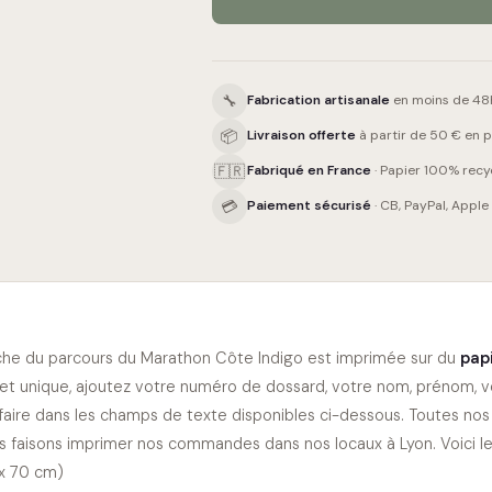
🔧
Fabrication artisanale
en moins de 48h
📦
Livraison offerte
à partir de 50 € en po
🇫🇷
Fabriqué en France
· Papier 100% recy
💳
Paiement sécurisé
· CB, PayPal, Apple
che du parcours du
Marathon Côte Indigo
est imprimée sur du
papi
et unique, ajoutez votre numéro de dossard, votre nom, prénom, v
faire dans les champs de texte disponibles ci-dessous. Toutes nos
s faisons imprimer nos commandes dans nos locaux à Lyon. Voici les 
x 70 cm)