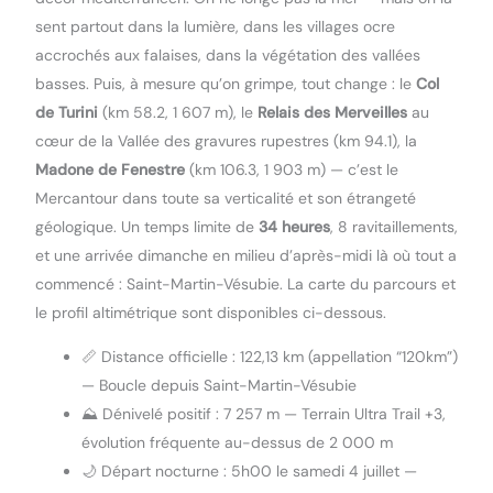
sent partout dans la lumière, dans les villages ocre
accrochés aux falaises, dans la végétation des vallées
basses. Puis, à mesure qu’on grimpe, tout change : le
Col
de Turini
(km 58.2, 1 607 m), le
Relais des Merveilles
au
cœur de la Vallée des gravures rupestres (km 94.1), la
Madone de Fenestre
(km 106.3, 1 903 m) — c’est le
Mercantour dans toute sa verticalité et son étrangeté
géologique. Un temps limite de
34 heures
, 8 ravitaillements,
et une arrivée dimanche en milieu d’après-midi là où tout a
commencé : Saint-Martin-Vésubie. La carte du parcours et
le profil altimétrique sont disponibles ci-dessous.
📏 Distance officielle : 122,13 km (appellation “120km”)
— Boucle depuis Saint-Martin-Vésubie
⛰️ Dénivelé positif : 7 257 m — Terrain Ultra Trail +3,
évolution fréquente au-dessus de 2 000 m
🌙 Départ nocturne : 5h00 le samedi 4 juillet —