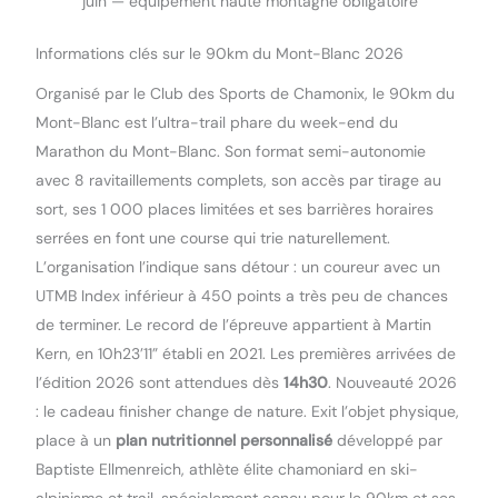
juin — équipement haute montagne obligatoire
Informations clés sur le 90km du Mont-Blanc 2026
Organisé par le Club des Sports de Chamonix, le 90km du
Mont-Blanc est l’ultra-trail phare du week-end du
Marathon du Mont-Blanc. Son format semi-autonomie
avec 8 ravitaillements complets, son accès par tirage au
sort, ses 1 000 places limitées et ses barrières horaires
serrées en font une course qui trie naturellement.
L’organisation l’indique sans détour : un coureur avec un
UTMB Index inférieur à 450 points a très peu de chances
de terminer. Le record de l’épreuve appartient à Martin
Kern, en 10h23’11” établi en 2021. Les premières arrivées de
l’édition 2026 sont attendues dès
14h30
. Nouveauté 2026
: le cadeau finisher change de nature. Exit l’objet physique,
place à un
plan nutritionnel personnalisé
développé par
Baptiste Ellmenreich, athlète élite chamoniard en ski-
alpinisme et trail, spécialement conçu pour le 90km et ses