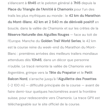
s’élancent à
6h45
et le peloton général à
7h15
depuis la
Place du Triangle de l’Amitié à Chamonix
pour l’un des
trails les plus mythiques au monde : le
42 km du Marathon
du Mont-Blanc
.
42 km et 2 540 m de dénivelé positif
en
boucle, dans la vallée de Chamonix et sur les crêtes de la
Réserve Naturelle des Aiguilles Rouges
— face au toit de
l’Europe. Manche du
Golden Trail World Series
, le 42 km
est la course reine du week-end du Marathon du Mont-
Blanc : premières arrivées des meilleurs trailers mondiaux
attendues dès
10h45
, dans un décor que personne
n’oublie. Le tracé remonte la vallée de Chamonix vers
Argentière, grimpe vers la
Tête du Prapator
et le
Petit
Balcon Nord
, s’arrache jusqu’à l’
Aiguillette des Posettes
(~2 100 m) — difficulté principale de la course — avant de
faire demi-tour quelques hectomètres avant la frontière
suisse, pour redescendre vers Chamonix. La trace GPX est
téléchargeable sur le site officiel de la course.