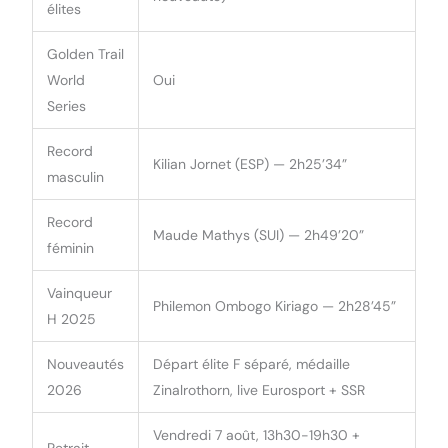
élites
Golden Trail
World
Oui
Series
Record
Kilian Jornet (ESP) — 2h25’34”
masculin
Record
Maude Mathys (SUI) — 2h49’20”
féminin
Vainqueur
Philemon Ombogo Kiriago — 2h28’45”
H 2025
Nouveautés
Départ élite F séparé, médaille
2026
Zinalrothorn, live Eurosport + SSR
Vendredi 7 août, 13h30-19h30 +