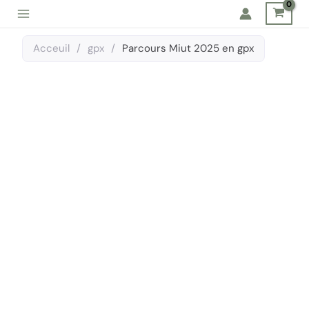
Aller
au
contenu
Acceuil
/
gpx
/
Parcours Miut 2025 en gpx