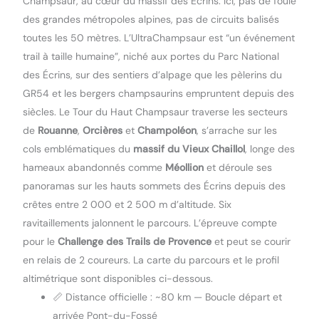
Champsaur, au cœur du massif des Écrins. Ici, pas de foule
des grandes métropoles alpines, pas de circuits balisés
toutes les 50 mètres. L’UltraChampsaur est “un événement
trail à taille humaine”, niché aux portes du Parc National
des Écrins, sur des sentiers d’alpage que les pèlerins du
GR54 et les bergers champsaurins empruntent depuis des
siècles. Le Tour du Haut Champsaur traverse les secteurs
de
Rouanne
,
Orcières
et
Champoléon
, s’arrache sur les
cols emblématiques du
massif du Vieux Chaillol
, longe des
hameaux abandonnés comme
Méollion
et déroule ses
panoramas sur les hauts sommets des Écrins depuis des
crêtes entre 2 000 et 2 500 m d’altitude. Six
ravitaillements jalonnent le parcours. L’épreuve compte
pour le
Challenge des Trails de Provence
et peut se courir
en relais de 2 coureurs. La carte du parcours et le profil
altimétrique sont disponibles ci-dessous.
📏 Distance officielle : ~80 km — Boucle départ et
arrivée Pont-du-Fossé