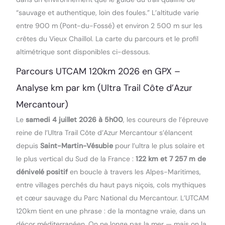
“sauvage et authentique, loin des foules.” L’altitude varie
entre 900 m (Pont-du-Fossé) et environ 2 500 m sur les
crêtes du Vieux Chaillol. La carte du parcours et le profil
altimétrique sont disponibles ci-dessous.
Parcours UTCAM 120km 2026 en GPX –
Analyse km par km (Ultra Trail Côte d’Azur
Mercantour)
Le
samedi 4 juillet 2026 à 5h00
, les coureurs de l’épreuve
reine de l’Ultra Trail Côte d’Azur Mercantour s’élancent
depuis
Saint-Martin-Vésubie
pour l’ultra le plus solaire et
le plus vertical du Sud de la France :
122 km et 7 257 m de
dénivelé positif
en boucle à travers les Alpes-Maritimes,
entre villages perchés du haut pays niçois, cols mythiques
et cœur sauvage du Parc National du Mercantour. L’UTCAM
120km tient en une phrase : de la montagne vraie, dans un
décor méditerranéen. On ne longe pas la mer — mais on la