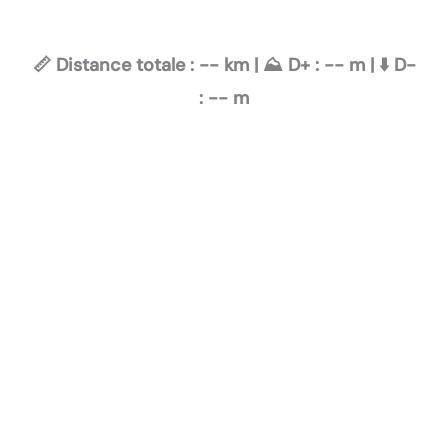
📏 Distance totale :
--
km | ⛰️ D+ :
--
m | ⬇️ D-
:
--
m